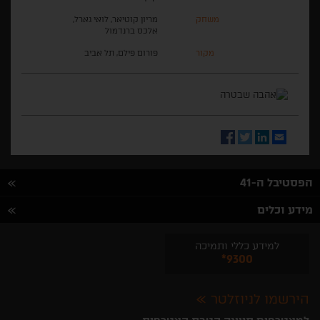
משחק
מריון קוטיאר, לואי גארל,
אלכס ברנדמול
מקור
פורום פילם, תל אביב
Facebook
Twitter
LinkedIn
Email
הפסטיבל ה-41
מידע וכלים
למידע כללי ותמיכה
*9300
הירשמו לניוזלטר