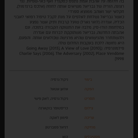
בה חלומה על אהבת אמת נתפס כסקנדל ואף כאי-שפיות. נגד
רצונה, הוריה של גבריאל משיאים אותה לחוזה (אלכס ברנדמול),
חקלאי ישר ואוהב ממוצא ספרדי.
כאשר גבריאל נשלחת לאלפים על מנת לקבל טיפול רפואי לאבני
הכליה, אנדרה (לואי גארל) שועל קרבות ותיק אשר נפצע
במלחמת הודו-סין, מלבה את התשוקה הקבורה בתוכה. עם
אהבתה החדשה, גבריאל משתוקקת לברוח עם אנדרה
ולהשתחרר מהנישואים שהיא מרגישה שכולאים אותה. והפעם,
היא נחושה ללכת בעקבות החלום שלה.
פילמוגרפיה: (Going Away (2013), A View of Love (2010),
Charlie Says (2006), The Adversary (2002), Place Vendôme
(1998.
בימוי
ניקול גרסיה
הפקה
אלאן אטאל
תסריט
ניקול גרסיה, ז'אק פישי
צילום
כריסטופר בוקארנה
עריכה
סימון ז'אקה
מוזיקה
דניאל פמברטון
פסטיבלים
קאן