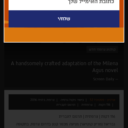
ניקול גרסיה
דרמה
אהבה
פסטיבל קאן
קולנוע צרפתי חדש
A handsomely crafted adaptation of the Milena
Agus novel
Screen Daily
ארכיון - פסטיבל 32
בימוי: ניקול גרסיה
צרפת, בלגיה 2016
116 דקות
צרפתית
תרגום לעברית
116 דקות | צרפתית | תרגום לעברית
גבריאל (מריון קוטיאר) מגיעה מכפר קטן בדרום צרפת, בתקופה