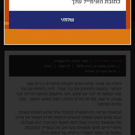
אלינה רודניצקאייה
תיעודי
מעבר לכל דמיון
ארכיון - פסטיבל 35
בימוי: אלינה רודניצקאייה
דנמרק, אוסטריה, רוסיה 2019
97 דקות
רוסית
תרגום לעברית, אנגלית
רוסיה של פוטין. שלוש נשים לוקחות שיעורים ב'בית ספר
לפיתוי', בתקווה להתחתן עם גבר עשיר. לידה בזוגיות עם גבר
נשוי ונמאס לה לגור עם אמא; ויקה מיואשת ומלאת חרדות לגבי
מצבה; ודיאנה, אם חד הורית בודדה, רוצה לפגוש מישהו - אבל
שיהיה מבוסס.
הבמאית אלינה רודניצקאייה עוקבת אחר שלוש הנשים במהלך
שבע שנים כשהן מנסות להגשים חלומות ועדיין לשמור על מידה
של עצמאות בחברה שבה כסף ומעמד הם הכל. היא משלבת
סיפורי חיים מלאי אנושיות בקורטוב של קומדיה ובתובנות
שנונות על הפער המגדרי ברוסיה של המאה ה-21.