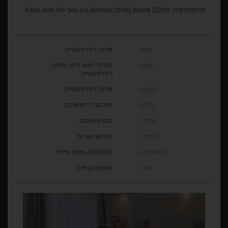
פילמוגרפיה: (Fatei and the Sea (co-director,2018), Blood (2013.
בימוי
אלינה רודניצקאייה
הפקה
סיגריד יונסון דיקר, אלינה
רודניצקאייה
תסריט
אלינה רודניצקאייה
צילום
אלכסנדר דמיאננקו
עריכה
קתרין אמבוס
מוזיקה
קרוואן מארוף
פסטיבלים
CPH:DOX, מינכן, סידני
מקור
אאוטלוק, וינה