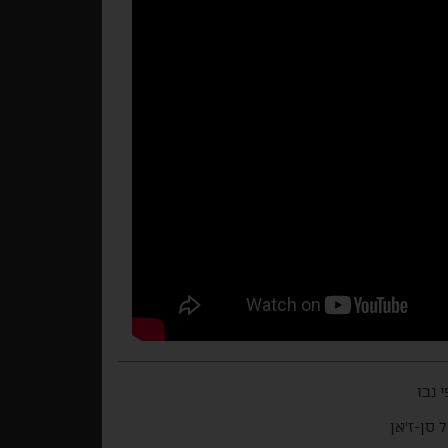
 נבו
 סן-ז'אן