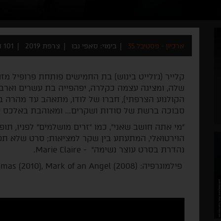
ארכיון - פסטיבל 35
בימוי: סאפי נבו
צרפת 2019
101 דקות
קלייר (ג׳ולייט בינוש) בת החמישים פותחת פרופיל מז
שלה, ומציגה עצמה כקלרה, יפהפייה בת עשרים וארבע
הקולנוע הצרפתי), חברו של לודו, מתאהב עד מהרה 
סבוכה ברשת של סודות ושקרים... ומאוהבת באלכס 
״מי אתה חושב שאני״, כמו ״זרים מושלמים״ לפניו, תו
הוירטואלי, המתעתע בין שקר למציאות; סרט שלא תפסיק
נהדרת בסרט עוצר נשימה" - Marie Claire.
פילמוגרפיה: (Dumas (2010), Mark of an Angel (2008.