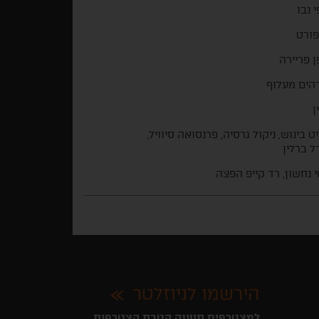
 נבו
 פורט
 פריירה
הים מעלוף
ן
יט בינוש, ניקול גרסיה, פרנסואה סיוויל,
 ברלין
 נחשון, רד קייפ הפצה
הירשמו לניוזלטר
למצטרפים תוענק הטבת הצטרפות