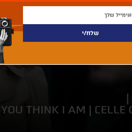
|
YOU THINK I AM | CELLE