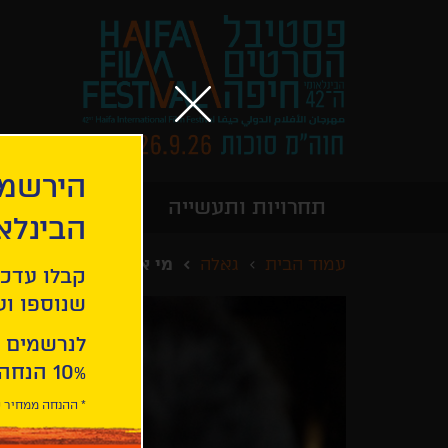
הירשמו
תחרויות ותעשייה
מידע כללי
הבינלא
עמוד הבית
גאלה
מי אתה חושב שאני
קבלו עדכו
שנוספו ועו
לנרשמים 
10% הנחה ברכישת 2 כרטיסים לסרטי הפסטיבל .
* ההנחה ממחיר כ