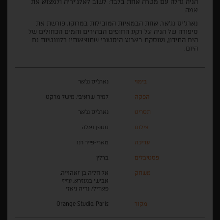
הניה גדלה עם מטרה אחת בלבד: לשוב לאלג'יריה ולמצוא את
אמה.
נארג'יס נג'אר, אחת הבמאיות המובילות במרוקו, פורשת את
סיפורה של הניה על רקע החופים הבהירים והמים הכחולים של
הים התיכון, ועוסקת בארוע היסטורי שתוצאותיו רלוונטיות גם
היום.
בימוי
נארג'יס נג'אר
הפקה
למיה שראיבי, מישל מרקט
תסריט
נארג'יס נג'אר
צילום
סטפן ואלה
עריכה
מארי-פייר רנו
פסטיבלים
ברלין
משחק
אל חליה בן זאהוייה,
אבישי בנעזרא, עזיז
פאדילי, נדיה ניאזי
מקור
Orange Studio, Paris