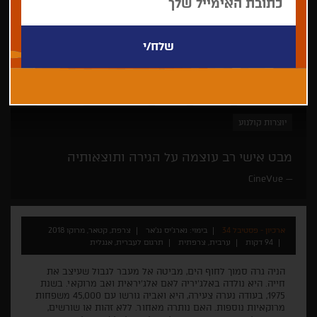
נארג'יס נג'אר
פנורמה
דרמה
פסטיבל ברלין
רק בחיפה
יוצרות קולנוע
מבט אישי רב עוצמה על הגירה ותוצאותיה
CineVue
ארכיון - פסטיבל 34
בימוי: נארג'יס נג'אר
צרפת, קטאר, מרוקו 2018
94 דקות
ערבית, צרפתית
תרגום לעברית, אנגלית
הניה גרה סמוך לחוף הים, מביטה אל מעבר לגבול שעיצב את
חייה. היא נולדה באלג'יריה לאם אלג'יראית ואב מרוקאי. בשנת
1975, בעודה נערה צעירה, היא ואביה גורשו עם 45,000 משפחות
מרוקאיות נוספות. האם נותרה מאחור. ללא זהות או שורשים,