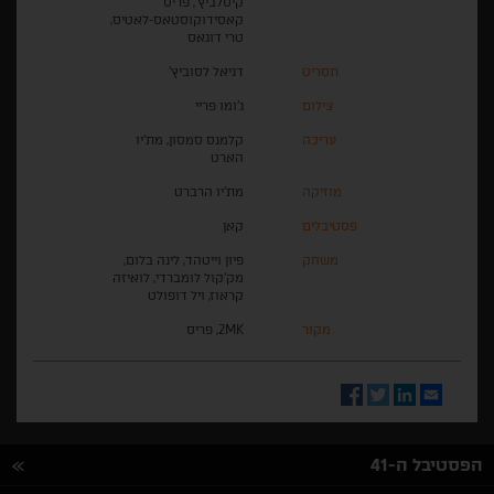
קיסלביץ', פריס
קאסידוקוסטאס-לאטיס,
טרי דוגאס
תסריט
דניאל לסוביץ'
צילום
ג'ומו פריי
עריכה
קלמנס סמסון, מת'יו
הארט
מוזיקה
מת'יו הרברט
פסטיבלים
קאן
משחק
פיון וייטהד, לינה בלום,
מק'קול לומברדי, לואיזה
קראוז, ויל דופולט
מקור
2MK, פריס
Facebook
Twitter
LinkedIn
Email
הפסטיבל ה-41