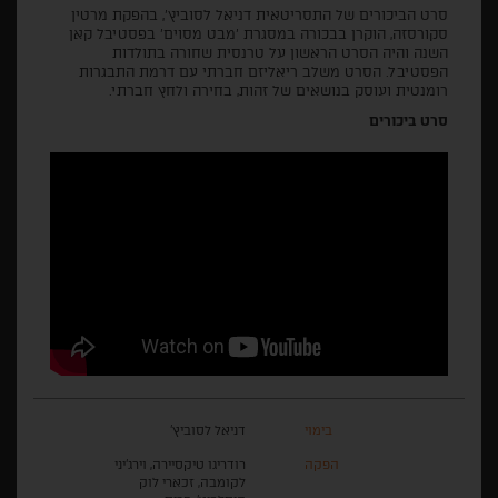
סרט הביכורים של התסריטאית דניאל לסוביץ', בהפקת מרטין
סקורסזה, הוקרן בבכורה במסגרת 'מבט מסוים' בפסטיבל קאן
השנה והיה הסרט הראשון על טרנסית שחורה בתולדות
הפסטיבל. הסרט משלב ריאליזם חברתי עם דרמת התבגרות
רומנטית ועוסק בנושאים של זהות, בחירה ולחץ חברתי.
סרט ביכורים
בימוי
דניאל לסוביץ'
הפקה
רודריגו טיקסיירה, וירג'יני
לקומבה, זכארי לוק