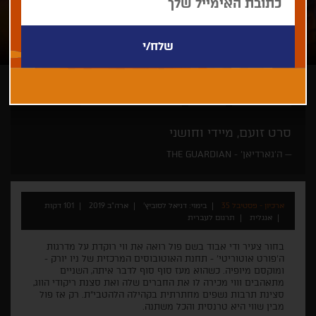
דניאל לסוביץ'
פנורמה
הלילות הפרועים של חיפה
סרט זועם, מיידי וחושני
ה'גארדיאן' - THE GUARDIAN
ארכיון - פסטיבל 35
בימוי: דניאל לסוביץ'
ארה"ב 2019
101 דקות
אנגלית
תרגום לעברית
בחור צעיר ודי אבוד בשם פול רואה את ווי רוקדת על מדרגות
ה'פורט אוטוריטי' - תחנת האוטובוסים המרכזית של ניו יורק -
ומוקסם מיופיה. כשהוא מעז סוף סוף לדבר איתה, השניים
מתאהבים וווי מכירה לו את החברים שלה ואת סצנת ריקודי הווג,
סצינת תרבות נשפים מחתרתית בקהילה הלהטבי"ת. רק אז פול
מבין שווי היא טרנסית והכל משתנה.