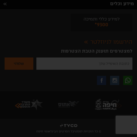
מידע וכלים
למידע כללי ותמיכה
*9300
הירשמו לניוזלטר
למצטרפים תוענק הטבת הצטרפות
נא
להזין
את
כתובת
האימייל
לקבלת
עקבו
עקבו
שלך
להרשמה
לקבלת
עידכונים
אחרינו
אחרינו
ניוזלטרים
מהאתר
בווצאפ
באינסטגרם
בפייסבוק
© כל הזכויות לפסטיבל הסרטים הבינלאומי חיפה