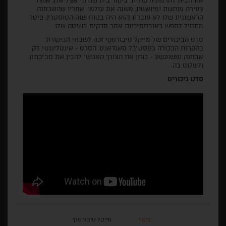
את הבית להרמוניה קולית. ביקור בית שגרתי אצל אלן, אשה
צעירה מותשת ומיואשת, משנה את עולמו. אחריו שהאבחנה
הראשונית שלו לא עובדת (הוא היה בטוח שזה הטוסטר!), פיטר
מתחיל לחפש באובססיביות אחר סדקים בשיטה שלו.
סרט הביכורים של מייקל טיבורסקי זכה לשבחי הביקורת
בהקרנת הבכורה בפסטיבל סאנדאנס. הסרט - אינטליגנטי, דק
אבחנה ומשועשע - בוחן את הצורך האנושי להבין את סביבתנו
ולשלוט בה.
סרט ביכורים
בימוי
מייקל טיבורסקי