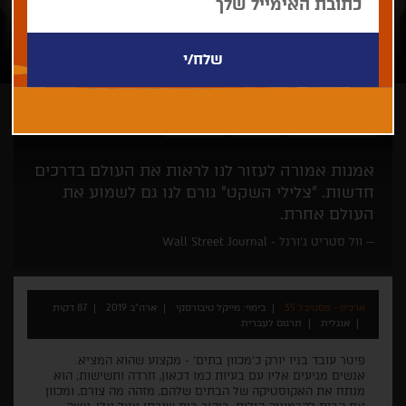
מייקל טיבורסקי
פנורמה
רק בחיפה
אמנות אמורה לעזור לנו לראות את העולם בדרכים
חדשות. "צלילי השקט" גורם לנו גם לשמוע את
העולם אחרת.
וול סטריט ג'ורנל - Wall Street Journal
ארכיון - פסטיבל 35
בימוי: מייקל טיבורסקי
ארה"ב 2019
87 דקות
אנגלית
תרגום לעברית
פיטר עובד בניו יורק כ'מכוון בתים' - מקצוע שהוא המציא.
אנשים מגיעים אליו עם בעיות כמו דכאון, חרדה ותשישות; הוא
מנתח את האקוסטיקה של הבתים שלהם, מזהה מה צורם, ומכוון