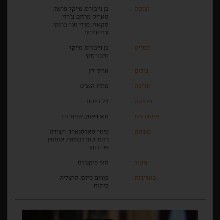
הפקה
בן נייבורס, מייקל פראל,
טאריק מרחב, צ'רלי
סקאלי, מנדי טגר ברוקי,
עדי עזרוני
תסריט
בן נייבורס, מייקל
טיבורסקי
צילום
אריק לין
עריכה
מת'יו הארט
מוזיקה
ויל בייטס
פסטיבלים
סאנדאנס, אדינבורו
משחק
פיטר סארסגארד, רשידה
ג'ונס, טוני רבולורי, אוסטין
פנדלטון
מקור
סוני פיקצ'רס
באדיבות
פורום פילם, הרצליה
פיתוח