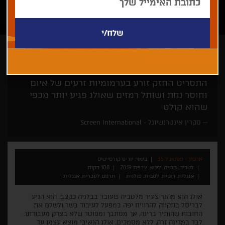
יוריס קורסייטיס
קולנוע מן המזרח
התסריט החזק זורע בערמומיות זרעים של איום
וחוסר נחת ושותל רמזים שאולג פגיע יותר מכפי
שהוא קולט
סקרין אינטרנשיונל - Screen International
ארכיון - פסטיבל 35
בימוי: יוריס קורסייטיס
לטביה, בלגיה, ליטא, צרפת 2019
108 דקות
אנגלית, רוסית, לטבית, פולנית
תרגום לעברית, אנגלית
אולג הוא מהגר צעיר מלטביה שעובד בבלגיה כקצב. הוא הגיע
לבריסל בתקווה להרוויח יפה במפעל לעיבוד בשר ולשלם את
החובות שהותיר בריגה, אך מסתבך ומפוטר שלא בצדק מעבודתו.
לבד במדינה זרה, ללא מסמכים, אולג הנאיבי מוצא עצמו עד