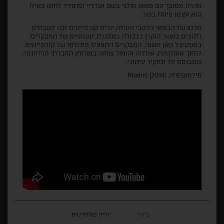
מהרה מסובך עם פושע פולני בשם אנדריי ומתחיל לחוש כאילו
הוא עצמו פיסת בשר.
סרטו של הבמאי הלטבי העולה יוריס קורסייטיס זכה לשבחים
נלהבים כאשר הוקרן בבכורה במסגרת 'שבועיים של המבקרים'
בפסטיבל קאן השנה. המבקרים התפעלו מיכולתו של קורסייטיס
לנסוך אותנטיות, אנרגיה והומור שחור במותחן החברתי הרלוונטי,
שמבוסס על תחקיר עיתוני.
פילמוגרפיה: Modris (2014)
בימוי
יוריס קורסייטיס