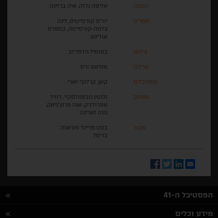
הפקה
אליסה גלזה, איה ברזינה
תסריט
יוריס קורסייטיס, ליגה
צלמה-קורסייטה, קספרס
אודינש
צילום
בוגומיל גודפריוב
עריכה
מתיאס ורס
פסטיבלים
קאן, קרלובי וארי
משחק
ולנטין נובופולסקיי, דוויד
אוגרודניק, אנה פרוצ'ניאק,
גונה זארינה
מקור
בסט פריינד פוראוור,
בריסל
Facebook
Twitter
LinkedIn
Email
הפסטיבל ה-41
מידע וכלים