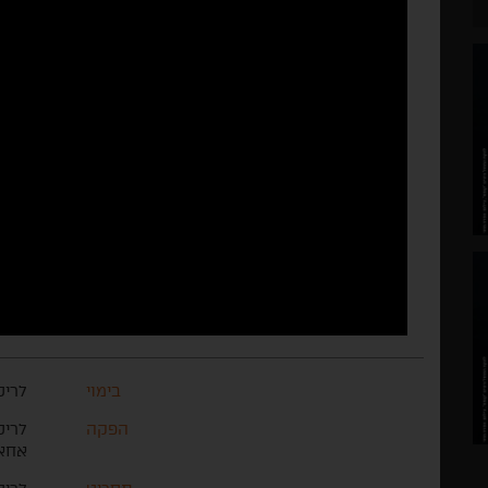
בימוי
לריס
הפקה
לריס
אחא