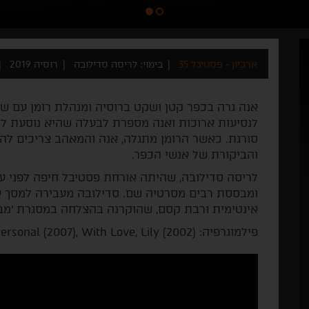
ארכיון - פסטיבל 35
בימוי: לריסה סדילובה
רוסיה 2019
אנה גרה בכפר קטן ושקט ברוסיה ומנהלת רומן עם שכ
לנסיעות ארוכות ואנה מספרת לבעלה שהיא נוסעת ל
סורגת. כאשר הרומן מתגלה, אנה והמאהב צריכים ל
והביקורת של אנשי הכפר.
לריסה סדילובה, שהיתה אורחת פסטיבל חיפה לפני עש
ומבססת רבים מסרטיה שם. סדילובה מעבירה למסך א
אינטימית ורבת קסם, שהוקרנה בהצלחה במסגרת 'מבט
פילמוגרפיה: Sonny (2009), Nothing Personal (2007), With Love, Lily (2002)