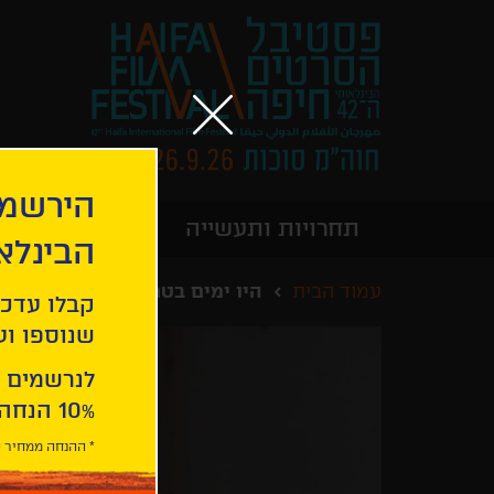
הירשמו
תחרויות ותעשייה
מידע כללי
הבינלא
עמוד הבית
היו ימים בטרובצ'בסק
קבלו עדכו
שנוספו ועו
לנרשמים 
10% הנחה ברכישת 2 כרטיסים לסרטי הפסטיבל .
* ההנחה ממחיר כ