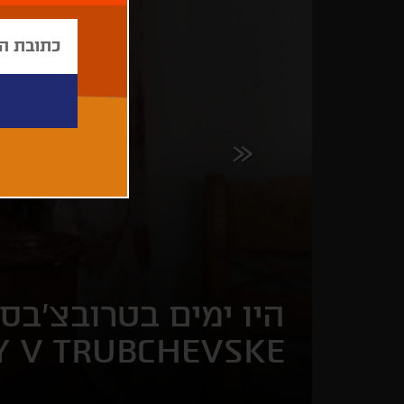
היו ימים בטרובצ'בסק
Y V TRUBCHEVSKE