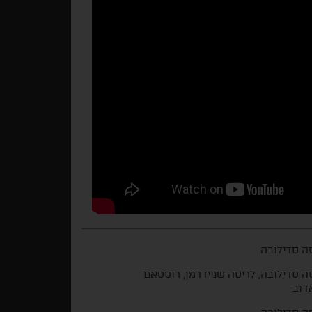
ה סדילובה
ה סדילובה, לריסה שניידרמן, רוסטאם
דוב