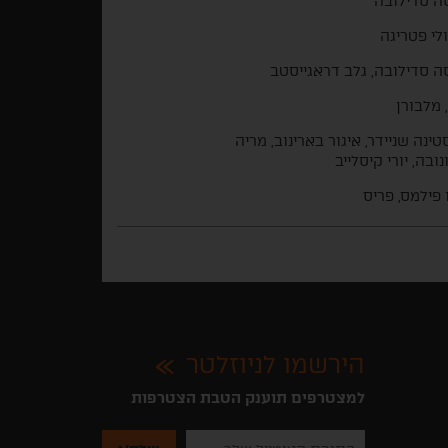
ה סדילובה
לי פטריגה
ה סדילובה, גלב דראגייסטב
 מלבורן
טינה שניידר, איגור בארינוב, מריה
נובה, יורי קיסלייב
 פילמס, פריס
הירשמו לניוזלטר
למצטרפים תוענק הטבת הצטרפות
נא