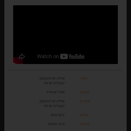
בימוי
איליה חרז'נובסקי,
יקטרינה ארטל
הפקה
סרגיי אדונייב
תסריט
איליה חרז'נובסקי,
יקטרינה ארטל
צילום
יורגן יורגס
עריכה
ברנד תומים