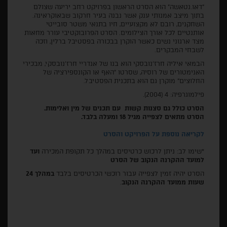
"דאו.נטאשה" הוא הסרט הראשון בפרויקט רחב יריעה שצולם
בתוך מיצב אמנותי ענק אשר נבנה בעיר חרקוב שבאוקראינה.
השחקנים, רובם לא מקצועיים, חיו בתנאי משטר סובייטי
אותנטיים לכל אורך הצילומים. הסרט הפרובוקטיבי עורר מחאות
מצד ארגוני נשים כאשר הוקרן בבכורה בפסטיבל ברלין, וזכה
לשבחי המבקרים.
הבמאי איליה חרז'נובסקי הוא בנו של אנדריי חרז’נובסקי, מבכירי
האנימטורים של רוסיה, שסרטו "האף או הקונספירציה של
החלוצים" מוקרן גם הוא בתכנית הפסטיבל.
פילמוגרפיה: 4 (2004).
הסרט כולל גם סצנות קשות עם תכנים של מין ואלימות.
הסרט מתאים לצפייה מגיל 18 ומעלה בלבד.
לקריאה נוספת על הפרויקט והסרט
*שימו לב: ניתן לרכוש כרטיסים במהלך כל תקופת המכירה
ועד
למועד ההקרנה הנקוב של הסרט
הסרט יהיה זמין לצפייה עבור רוכשי הכרטיסים בלבד
במהלך 24
שעות ממועד ההקרנה הנקוב
.