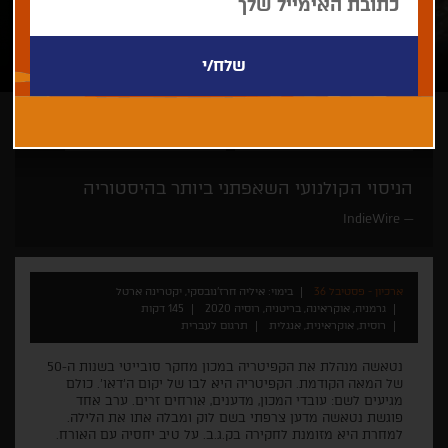
איליה חרז'נובסקי, יקטרינה ארטל
קולנוע פורץ הגדרות ומסגרות
הניסוי הקולנועי השאפתני ביותר בהיסטוריה
IndieWire
ארכיון - פסטיבל 36
בימוי: איליה חרז'נובסקי, יקטרינה ארטל
גרמניה, אוקראינה, בריטניה, רוסיה 2020
145 דקות
רוסית, אוקראינית, אנגלית
תרגום לעברית
נטאשה מנהלת את הקפיטריה במכון מחקר סובייטי בשנות ה-50
של המאה הקודמת. הקפיטריה היא לבו של יקום ה'דאו'. כולם
מגיעים לשם: עובדי המכון, מדענים, אורחים זרים. ערב אחד
פוגשת נטאשה מדען צרפתי בשם לוק ומבלה אתו את הלילה.
למחרת היא מזומנת לחקירה בק.ג.ב. על טיב יחסיה עם האורח.