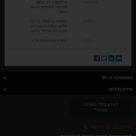
פסטיבלים
ברלין (פרס דב הכסף
לתרומה אמנותית יוצאת
דופן)
משחק
נטאשה ברז'נאיה, ולדימיר
אז'יפו, אולגה שקאברניה,
לוק ביז'ה, אלכסיי בלינוב
מקור
קופרודקשן אופיס, פריז
Facebook
Twitter
LinkedIn
Email
הפסטיבל ה-41
מידע וכלים
למידע כללי ותמיכה
*9300
הירשמו לניוזלטר