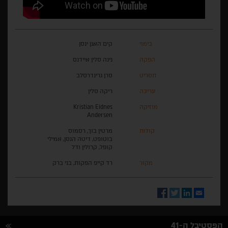
בימוי
קים האגן ינסן
הפקה
נינה סלין איידנס
תסריט
סרן גרינדרסלב
עריכה
ריקה סלין
מוזיקה
Kristian Eidnes
Andersen
קולות
מרטין בוך, רסמוס
בוטופט, דיטה הנסן, אמילי
קופל, קרולין ודל
מקור
רד קייפ הפקות, בני ברק
Facebook
Twitter
LinkedIn
Email
הפסטיבל ה-41