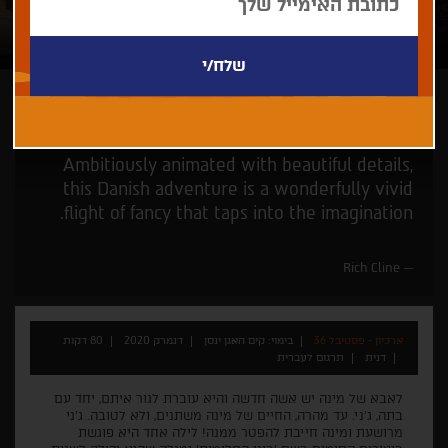
קים האגן ינסן
לכל המשפחה
Ambitiously animated with beautiful details,
this Danish adventure is a wonderfully vivid
flight of fancy that taps into the imagination.
Rich Cline
ארכיון - פסטיבל 36
בימוי: קים האגן ינסן
דנמרק 2020
80 דקות
דנית
תרגום לעברית
לאבא של מינה יש אשה חדשה והיא עוברת לגור איתם, יחד עם
בתה, ג'ני. עד מהרה, החיים של מינה משתנים, ולא לטובה. ג'ני
מרושעת ומינה חייבת להפטר ממנה! לילה אחד היא פוגשת