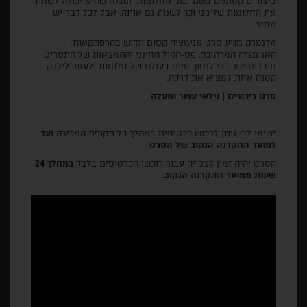
ביצורים קסומים בשם 'בוני החלומות' ומגלה שהיא יכולה לשנות
את החלומות של ג'ני וכך לשנות גם אותה. אבל לכל דבר יש
מחיר...
מדנמרק מגיע סרט אנימציה קסום וגדוש בהרפתקאות.
האנימציה המרהיבה, פס-הקול החינני וההמצאות של התסריט
חוברים יחד כדי לנסוך חיים בעולם של חלומות ולעזור לילדה
קטנה אחת למצוא את דרכה.
סרט ביכורים
|
גילאי עשר ומעלה
*שימו לב: ניתן לרכוש כרטיסים במהלך כל תקופת המכירה
ועד
למועד ההקרנה הנקוב של הסרט
הסרט יהיה זמין לצפייה עבור רוכשי הכרטיסים בלבד
במהלך 24
שעות ממועד ההקרנה הנקוב
.