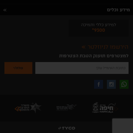
מידע וכלים
למידע כללי ותמיכה
*9300
הירשמו לניוזלטר
למצטרפים תוענק הטבת הצטרפות
נא
להזין
את
כתובת
האימייל
לקבלת
עקבו
עקבו
שלך
להרשמה
לקבלת
עידכונים
אחרינו
אחרינו
ניוזלטרים
מהאתר
בווצאפ
באינסטגרם
בפייסבוק