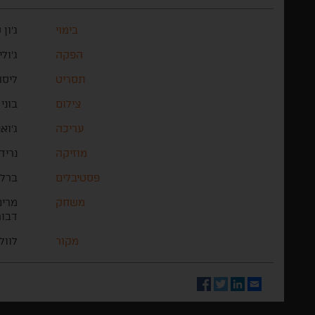
בימוי
ג'ון 
הפקה
ג'ולי
תסריט
ליסה
צילום
בוני
עריכה
ג'וא
מוזיקה
נריד
פסטיבלים
ברלי
משחק
מרים
דבור
מקור
לוול
Facebook
Twitter
LinkedIn
Email