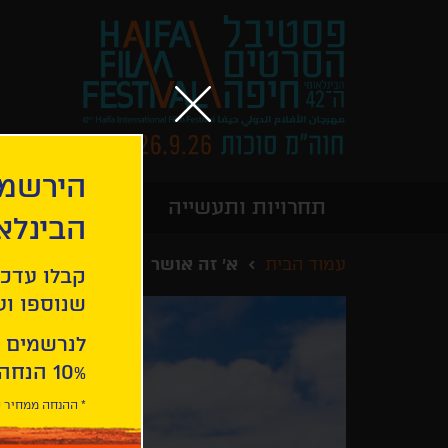
הירשמו
תחרויות ותעשייה
מידע כללי
הבינלא
עמוד הבית
א' זה אושר
קבלו עדכו
שנוספו ועו
לנרשמים 
10% הנחה ברכישת 2 כרטיסים לסרטי הפסטיבל .
* ההנחה ממחיר כ