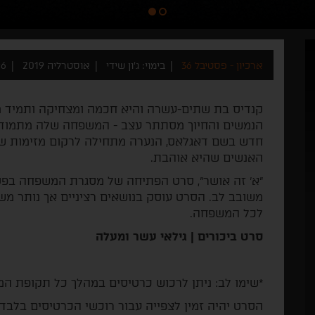
ארכיון - פסטיבל 36
בימוי: ג'ון שידי
אוסטרליה 2019
96 ד
קנדיס בת שתים-עשרה והיא חכמה ומצחיקה ותמיד מקוו
הנמשים והחיוך מסתתר עצב - המשפחה שלה מתמודדת
חדש בשם דאגלאס, הנערה מתחילה לרקום מזימות שונ
האנשים שהיא אוהבת.
"א' זה אושר", סרט הפתיחה של מסגרת המשפחה בפסט
משובב לב. הסרט עוסק בנושאים רציניים אך נותר מ
לכל המשפחה.
סרט ביכורים |
גילאי עשר ומעלה
*שימו לב: ניתן לרכוש כרטיסים במהלך כל תקופת ה
הסרט יהיה זמין לצפייה עבור רוכשי הכרטיסים בלבד