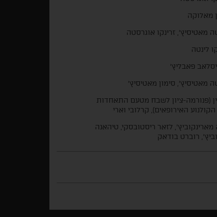
ן מאלוקה
 מאטיסיץ', זרינקו אוגרסטה
ו לינטה
סלאב פאבליץ'
 מאטיסיץ', סימון מאטיסיץ'
ן (פנורמה-ציון לשבח מטעם התאחדות
הקולנוע האירופאים), קרלובי וארי
ה מארינקוביץ', לזאר ריסטובסקי, טיהאנה
ביץ', רוברט בודאק