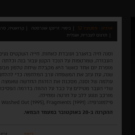
ארכיון - פסטיבל 32
בימוי: זרינקו אוגרסטה
קרואטיה, סרביה 
תרגום לעברית, אנגלית
וסנה חיה בזאגרב ועובדת כאחות. חייה השקטים נעים 
העבודה, שמרטפות על הנכד הקטן עבור בנה וכלתה 
שנה, עת עזב את המשפחה ערב המלחמה כדי להלחם 
עולמה של וסנה, מסכנת את הזהות החדשה שאמצה 
שדי העבר מטילים צל כבד על ההווה בדרמה הפסיכול
מורכב ונוגע ללב על חרטה ומחילה.
פילמוגרפיה: Behind the Glass (2008), Here (2003), Washed Out (1995), Fragments (1991).
ההקרנה ב-20 באוקטובר במעמד הבמאי.
בימוי
זרינ