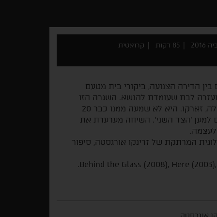
2016
85 דקות
קרואטית
בין הדירה הצנועה, ביקורי בית מטעם
ועזרה לבת שעומדת להנשא. השגרה הזו
מופרת יום אחד כאשר היא מקבלת שיחת טלפון מבעלה, זארקו. היא לא שמעה ממנו כבר 20
למען 'הצד השני'. השיחה מערערת את
לעצמה.
וגית המרתקת של זרינקו אורגסטה, סיפור
קו אוגרסטה