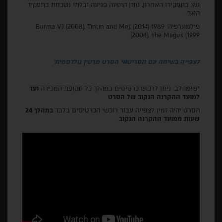
גנץ, בתפקידו האחרון, נותן הופעה פגיעה ובלתי נשכחת בתפקיד
האב.
פילמוגרפיה: 1989 (2014) ,(Burma VJ (2008), Tintin and Me
(2004), The Magus (1999
לצפייה בשיחה עם תסריטאי הסרט מרטין גולדסמית'
*שימו לב: ניתן לרכוש כרטיסים במהלך כל תקופת המכירה
ועד
למועד ההקרנה הנקוב של הסרט
הסרט יהיה זמין לצפייה עבור רוכשי הכרטיסים בלבד
במהלך 24
שעות ממועד ההקרנה הנקוב
.