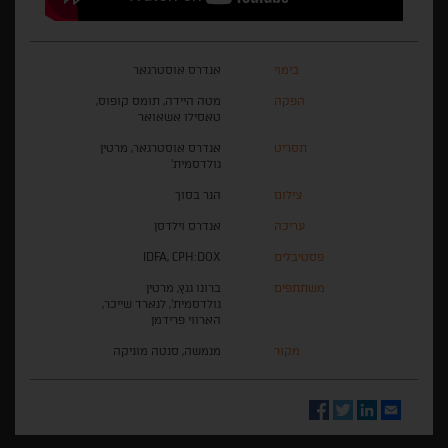
בימוי
אנדרס אוסטרגאר
הפקה
מטה היידה, תומס קופוס,
טאסילו אשאואר
תסריט
אנדרס אוסטרגאר, מרטין
גולדסמית'
צילום
הנר בסוך
עריכה
אנדרס וילדסן
פסטיבלים
IDFA, CPH:DOX
משתתפים
ברונו גנץ, מרטין
גולדסמית', לנארד שייכר,
הארווי פרידמן
מקור
מנמשה, סנטה מוניקה
Facebook
Twitter
LinkedIn
Email