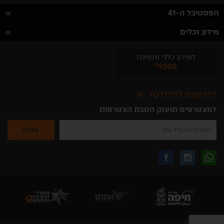
הפסטיבל ה-41
מידע וכלים
למידע כללי ותמיכה
*9300
הירשמו לניוזלטר
למצטרפים תוענק הטבת הצטרפות
נא
להזין
את
כתובת
האימייל
לקבלת
עקבו
עקבו
שלך
להרשמה
לקבלת
עידכונים
אחרינו
אחרינו
ניוזלטרים
מהאתר
בווצאפ
באינסטגרם
בפייסבוק