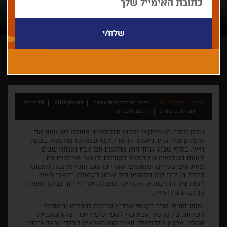
אנדרס אוסטרגאר
קולנוע פורץ הגדרות ומסגרות
ארכיון - פסטיבל 36
בימוי: אנדרס אוסטרגאר
דנמרק 2019
90 דקות
אנגלית, גרמנית
תרגום לעברית
שדרן הרדיו האמריקאי מרטין גולדסמית' מעולם לא שמע את
סיפורם של הוריו, גיאורג ורוזמרי, לפני שנמלטו מגרמניה בשנת
1941. בסוף שבוע ארוך הוא מתעמת עם אביו ואנחנו שבים
לשנות השלושים של המאה הקודמת, כאשר שני הוריו היו
מוזיקאים צעירים ומחוננים. אחרי פרסום חוקי נירנברג המקום
היחיד בו יכלו לנגן ולהופיע היה ארגון תעמולה ביזארי בשם
'הפדרציה התרבותית היהודית', שנשלט על ידי יוזף גבלס ומשרד
התרבות של הרייך.
"מסע חורף" נעזר בקטעי ארכיון ערוכים להפליא ובשחזור
השיחות בין מרטין ואביו כדי לספר סיפור יפה ומלא כאב על
אהבה. מרטין גולדסמית' עצמו הוא המראיין הבלתי נראה וברונו