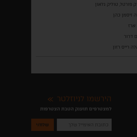
ק פורטל, טוליק גלאון
 זיסמן כהן
 ארז
 דרור
לה רייס רזון
הירשמו לניוזלטר
למצטרפים תוענק הטבת הצטרפות
נא
להזין
את