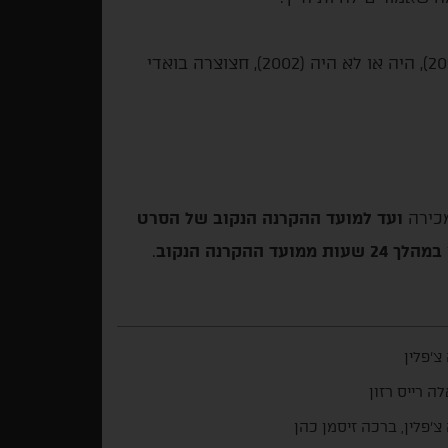
פילמוגרפיה: אנדרגראונד בלט (2019), שמוניסטים (2016), היה או לא היה (2002), חצוצרה בואדי
מכירה
ועד למועד ההקרנה הנקוב של הסרט
במהלך 24 שעות ממועד ההקרנה הנקוב
.
 צ'פלין
לה רייס רזון
 צ'פלין, ברכה זיסמן כהן