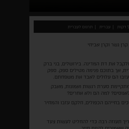
ות
עברית
תרגום לעברית
רן גשר וקרן אביחי
להמיר דתם ולקבל את דת המדינה. בירושלים, בני ברק
דית, אך בתוכם פנימה מטילים ספק. ספק
יעזבו הם עלולים לאבד את משפחתם.
מתקיימת סערת רגשות ואמונות, מאבק
אנוסים? למה הם ולא אחרים?
ים בחייהם הכפולים, חלקם עזבו והמחיר
צריך תעוזה רבה כדי להחליט לעשות צעד
 שאמורים להיות חייך.