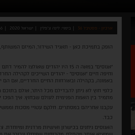
ארכיון - פסטיבל 36
בימוי: לינה צ'פלין
ישראל 2020
56 דק
הופק בתמיכת כאן - תאגיד השידור, המיזם המשותף, ק
"אנוסים" במאה ה 15 היו יהודים שאולצו 
וחיפה חיים "אנוסים" - יהודים השייכים לקהילה החר
באמונה, בקהילה ובאורחות החיים החרדיים, אם הם 
כלפי חוץ לא ניתן להבדילם מכל היתר, אולם בתוכם 
מתמיד בין האמת הפנימית לעולם שבחוץ. איך הפכו ל
עקבנו אחריהם במסתרים. חלקם עטויי מסכות וממשיכ
כבד.
האנוסים ניחנים בכישרון ואישיות מרדנית ומיוחדת. 
שמוציא אותך מהתלם, מהכוחות שפיסלו עבורך את מה