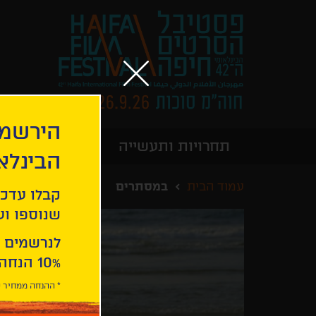
הירשמו
תחרויות ותעשייה
מידע כללי
הבינלא
עמוד הבית
במסתרים
קבלו עדכו
שנוספו ועו
לנרשמים 
10% הנחה ברכישת 2 כרטיסים לסרטי הפסטיבל .
* ההנחה ממחיר כ