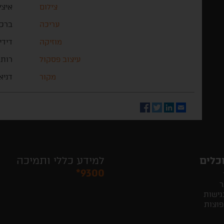
צילום
איצי
עריכה
ברכה
מוזיקה
דידי
עיצוב פסקול
רותם
מקור
דניא
Facebook
Twitter
LinkedIn
Email
כלים
למידע כללי ותמיכה
*9300
ר
גישות
פוצות