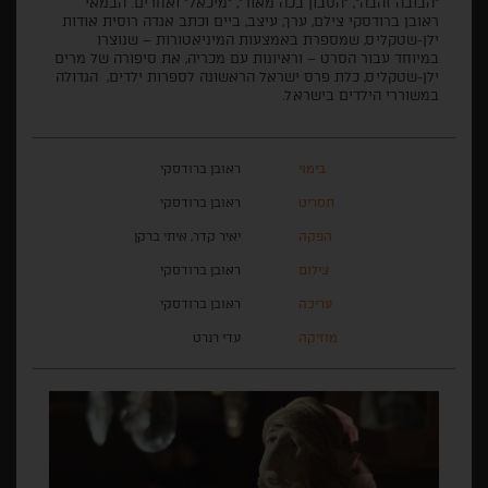
"הבובה זהבה", "הסבון בכה מאוד", "מיכאל" ואחרים. הבמאי
ראובן ברודסקי צילם, ערך, עיצב, ביים וכתב אגדה רוסית אודות
ילן-שטקליס, שמספרת באמצעות המיניאטורות – שנוצרו
במיוחד עבור הסרט – וראיונות עם מכריה, את סיפורה של מרים
ילן-שטקליס, כלת פרס ישראל הראשונה לספרות ילדים, הגדולה
במשוררי הילדים בישראל.
בימוי
ראובן ברודסקי
תסריט
ראובן ברודסקי
הפקה
יאיר קדר, איתי ברקן
צילום
ראובן ברודסקי
עריכה
ראובן ברודסקי
מוזיקה
עדי רנרט