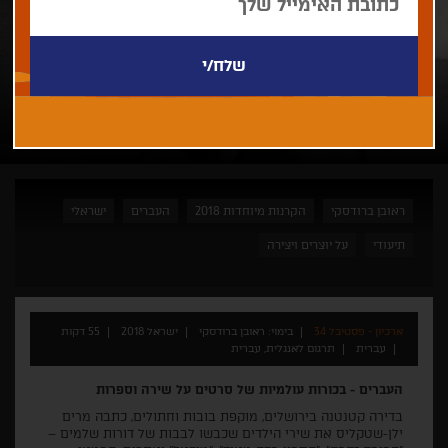
ראובן ברודסקי
הקרנות מיוחדות 2018
העברים
ישראלי
תיעודי
על יוצרים ויצירה
ארכיון - פסטיבל 34
בימוי: ראובן ברודסקי
ישראל 2018
55 דקות
עברית
תרגום לאנגלית, עברית
העברים - בכורות עולמיות של סרטים על שירה וספרות
בדירה קטנטנה בירושלים, מוקפת בובות וחתולים, כתבה מרים
ילן-שטקליס את שירי הילדים שכבשו לבבות של דורות שלמים –