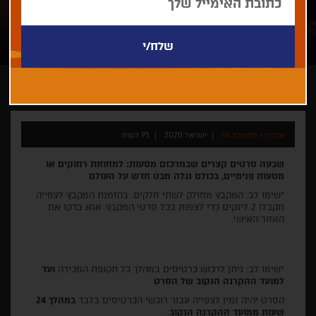
ארכיון - פסטיבל 36
ישראל 2020
95 דקות
שבעה סרטים קצרים שבמרכזם מסעות: למחוזות רחוקים או
מסעות פנימיים, בכולם נגלה מבט חדש על העולם
*שימו לב: המקבץ מחולק לשתי חלקים. בהזמנת המקבץ לצפייה
תקבלו 2 לינקים כדי לצפות בכל סרטי המקבץ. אנא בדקו את
האזור האישי.
*שימו לב: ניתן לרכוש כרטיסים במהלך כל תקופת המכירה
ועד
למועד ההקרנה הנקוב של הסרט
הסרט יהיה זמין לצפייה עבור רוכשי הכרטיסים בלבד
במהלך 24
שעות ממועד ההקרנה הנקוב
.