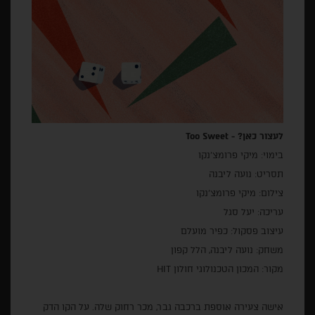
לעצור כאן? -
Too Sweet
בימוי: מיקי פרומצ'נקו
תסריט: נועה ליבנה
צילום: מיקי פרומצ'נקו
עריכה: יעל סגל
עיצוב פסקול: כפיר מועלם
משחק: נועה ליבנה, הלל קפון
מקור: המכון הטכנולוגי חולון HIT
אישה צעירה אוספת ברכבה גבר, מכר רחוק שלה. על הקו הדק