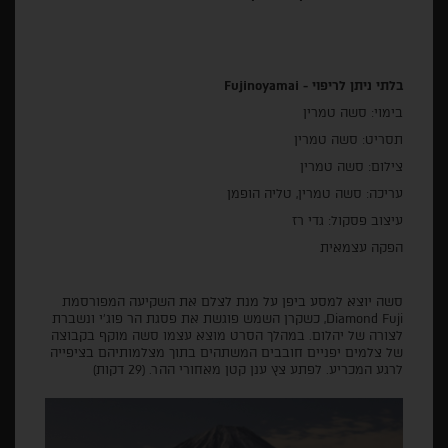
בלתי ניתן לריפוי - Fujinoyamai
בימוי: סשה טמרין
תסריט: סשה טמרין
צילום: סשה טמרין
עריכה: סשה טמרין, טליה הופמן
עיצוב פסקול: גדי רז
הפקה עצמאית
סשה יוצא למסע ביפן על מנת לצלם את השקיעה המפורסמת
Diamond Fuji, כשקרן השמש פוגשת את פסגת הר פוג׳י ונשברת
לצורה של יהלום. במהלך הסרט מוצא עצמו סשה מוקף בקבוצה
של צלמים יפניים חובבים המשתהים בתוך מצלמותיהם בציפייה
לרגע המכריע. לפתע צץ ענן קטן מאחורי ההר. (29 דקות)