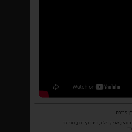
ן פרירס
בוואן, אריק פלנר, ביבן קידרון, טרייסי
רד