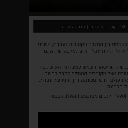
140 דקות
אנגלית
תרגום לעברית
הנרקמת בין המלכה ויקטוריה לעבדול, משרת
רגל חגיגות יובל הזהב למלכה, שהיא גם
מבקשת שיישאר וישמש כמשרתה האישי. בין
טובה אצל מקורביה המנסים לחבל בקשר.
 עולם חדש ומשתנה דרך עיניו של עבדול,
 הכהונה .
פילמוגרפיה: פילומנה (2013), המלכה (2006), הנוכלים (1990), יחסים מסוכנים (1988), מכבסה