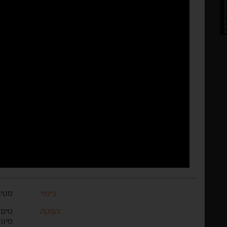
בימוי
סטיב
הפקה
טים 
סיוו