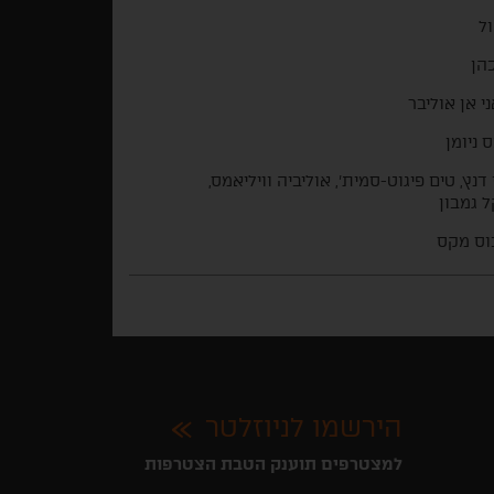
ול
כהן
י אן אוליבר
 ניומן
י דנץ, טים פיגוט-סמית', אוליביה וויליאמס,
ל גמבון
וס מקס
הירשמו לניוזלטר
למצטרפים תוענק הטבת הצטרפות