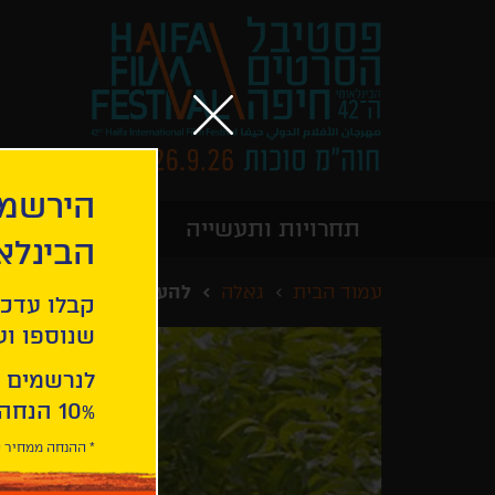
הירשמו
תחרויות ותעשייה
מידע כללי
הבינלא
עמוד הבית
גאלה
להעיר את המלכה
קבלו עדכו
שנוספו ועו
לנרשמים 
10% הנחה ברכישת 2 כרטיסים לסרטי הפסטיבל .
* ההנחה ממחיר כ