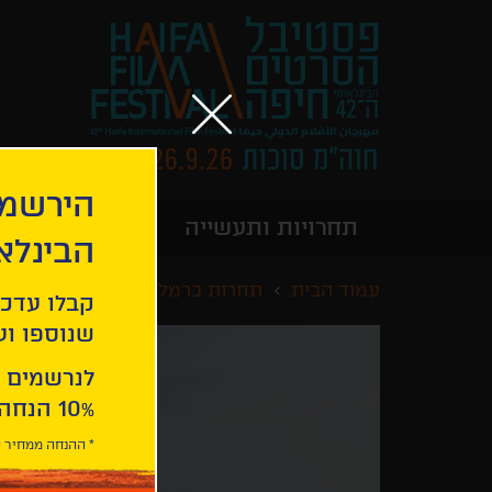
הירשמו
תחרויות ותעשייה
מידע כללי
הבינלא
עמוד הבית
תחרות כרמל לקולנוע בינלאומי
קבלו עדכו
שנוספו ועו
לנרשמים 
10% הנחה ברכישת 2 כרטיסים לסרטי הפסטיבל .
* ההנחה ממחיר כ