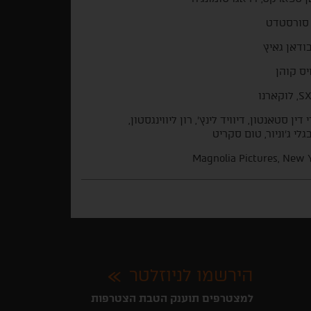
סורסטדט
ודאן גאיץ
יס קוהן
קארנו
דין סטאנטון, דיוויד לינץ', רון ליווינגסטון,
גלי ג'וניור, טום סקריט
Magnolia Pictures, New 
הירשמו לניוזלטר
למצטרפים תוענק הטבת הצטרפות