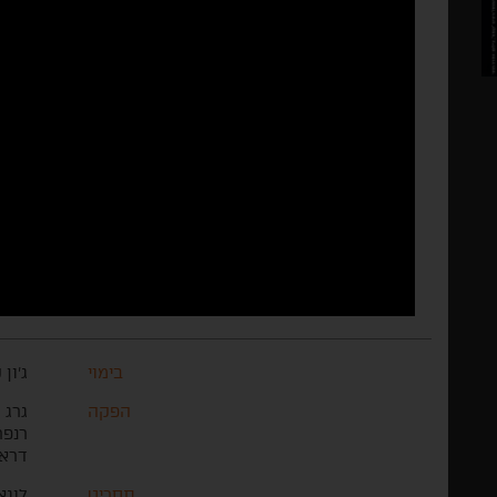
בימוי
ג'ון 
הפקה
גרג 
רנפר
דראג
תסריט
לוגא