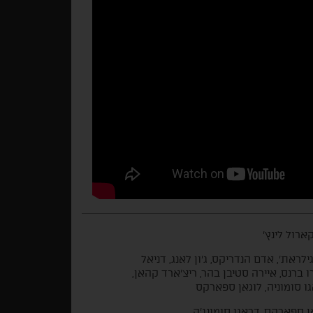
קארול לינץ'
גילראת', אדם הנדריקס, ג'ון לאנג, דניאל
ו ברנס, איירה סטיבן בהר, ריצ'ארד קהאן,
ו סומוניה, לוגאן ספארקס
ן ספארקס, דראגו סומונג'ה