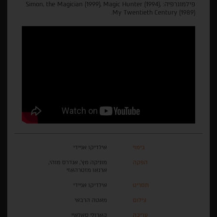
פילמוגרפיה: Simon, the Magician (1999), Magic Hunter (1994),
My Twentieth Century (1989).
בימוי
אילדיקו אניידי
הפקה
מוניקה מץ', אנדרס מוהי,
ארנאו מזטרהאזי
תסריט
אילדיקו אניידי
צילום
מאטה הרבאי
עריכה
קארולי סאלאיי