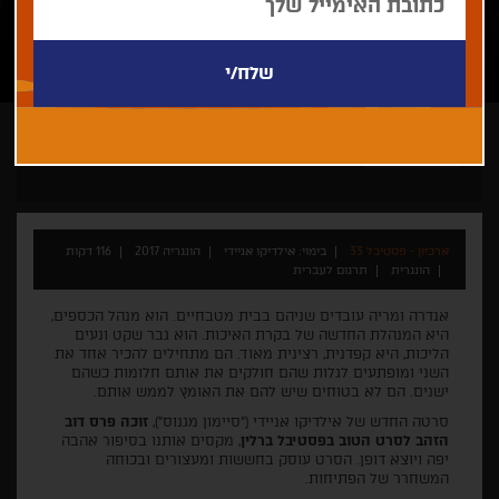
אילדיקו אניידי
ארכיון - פסטיבל 33
בימוי: אילדיקו אניידי
הונגריה 2017
116 דקות
הונגרית
תרגום לעברית
אנדרה ומריה עובדים שניהם בבית מטבחיים. הוא מנהל הכספים,
היא המנהלת החדשה של בקרת האיכות. הוא גבר שקט ונעים
הליכות, היא קפדנית, רצינית מאוד. הם מתחילים להכיר אחד את
השני ומופתעים לגלות שהם חולקים את אותם חלומות כשהם
ישנים. הם לא בטוחים שיש להם את האומץ לממש אותם.
סרטה החדש של אילדיקו אניידי ("סיימון מגנוס"),
זוכה פרס דוב
הזהב לסרט הטוב בפסטיבל ברלין
, מקסים אותנו בסיפור אהבה
יפה ויוצא דופן. הסרט עוסק בחששות ומעצורים ובכוחה
המשחרר של הפתיחות.