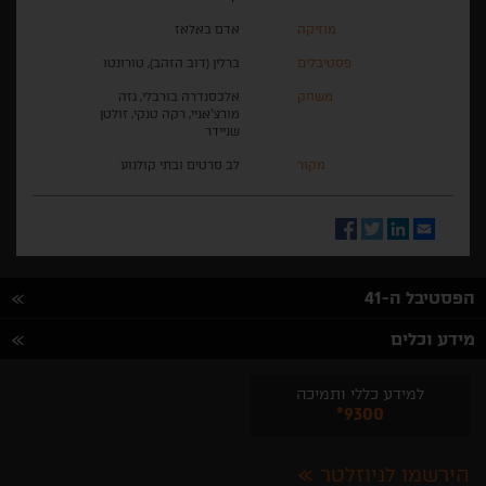
מוזיקה
אדם באלאז
פסטיבלים
ברלין (דוב הזהב), טורונטו
משחק
אלכסנדרה בורבלי, גזה
מורצ'אניי, רקה טנקי, זולטן
שניידר
מקור
לב סרטים ובתי קולנוע
Facebook
Twitter
LinkedIn
Email
הפסטיבל ה-41
מידע וכלים
למידע כללי ותמיכה
*9300
הירשמו לניוזלטר