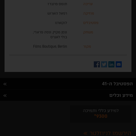
עריכה
תומס פרננדז
מוזיקה
רפאל הארוש
פסטיבלים
לוקארנו
משחק
ונסן מקיין, ונסה פראדי,
בולי לאנרס
מקור
Films Boutique, Berlin
Facebook
Twitter
LinkedIn
Email
הפסטיבל ה-41
מידע וכלים
למידע כללי ותמיכה
*9300
הירשמו לניוזלטר