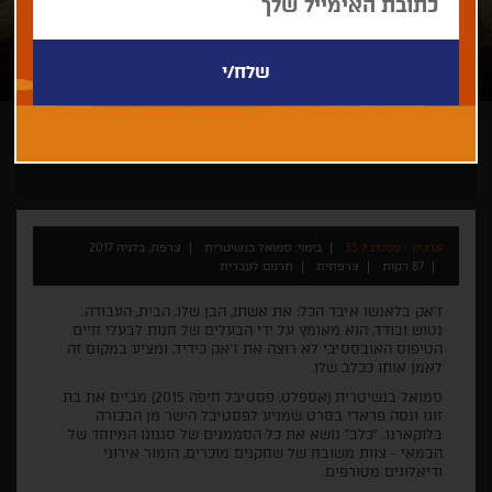
סמואל בנשיטרית
ארכיון - פסטיבל 33
בימוי: סמואל בנשיטרית
צרפת, בלגיה 2017
87 דקות
צרפתית
תרגום לעברית
ז'אק בלאנשו איבד הכל: את אשתו, הבן שלו, הבית, העבודה.
נטוש ובודד, הוא מאומץ על ידי הבעלים של חנות לבעלי חיים.
הטיפוס האובססיבי לא רוצה את ז'אק כידיד, ומציע במקום זה
לאמן אותו ככלב שלו.
סמואל בנשיטרית (אספלט, פסטיבל חיפה 2015) מביים את בת
זוגו ונסה פראדי בסרט שמגיע לפסטיבל הישר מן הבכורה
בלוקארנו. "כלב" נושא את כל הסממנים של סגנונו המיוחד של
הבמאי - צוות משובח של שחקנים מוכרים, הומור אירוני
ודיאלוגים מטורפים.