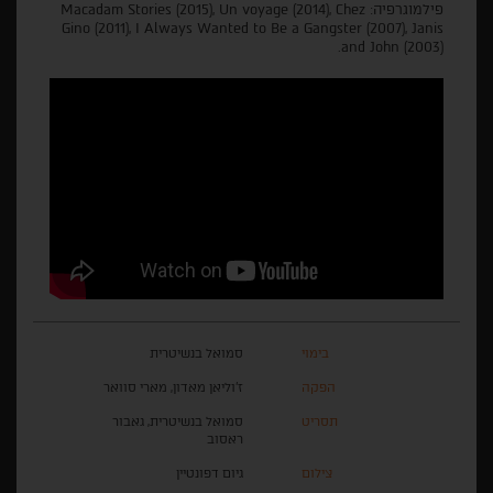
פילמוגרפיה: Macadam Stories (2015), Un voyage (2014), Chez
Gino (2011), I Always Wanted to Be a Gangster (2007), Janis
and John (2003).
בימוי
סמואל בנשיטרית
הפקה
ז'וליאן מאדון, מארי סוואר
תסריט
סמואל בנשיטרית, גאבור
ראסוב
צילום
גיום דפונטיין