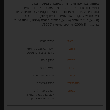
באווה, אשה יפה ומסורתית שעובדת במוסד הצדקה.
דניאל בורמן (החיבוק האבוד) שב לעסוק באחד הנושאים
החביבים עליו, יחסי אבות-בנים, ומגיש קומדיה רומנטית עדינה.
פילמוגרפיה: לקחת את החיים בידיים (2012), הקן המתרוקן
(2008), דיני משפחה (2006), החיבוק האבוד (2004), שבוע ימים
ברובע ה-11 (2001), מחכים למשיח (2000).
בימוי
דניאל בורמן
הפקה
דייגו דובקובסקי, דניאל
בורמן, ברברה פרנסיסקו
תסריט
דניאן בורמן
צילום
דניאל אורטגה
עריכה
אנדרס טאמבורנינו
פסטיבלים
ברלין, טרייבקה
משחק
אלן סבאג, חולייטה
זילברברג, אשר, אלווירה
אונטו, אוריאל רובין