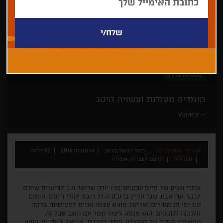
דניאל בורמן
קומדיה
דרמה
פסטיבל טרייבקה
פסטיבל ברלין
קומדיה מעודנת ועשויה היטב
Variety
ארכיון - פסטיבל 32
בימוי: דניאל בורמן
ארגנטינה 2016
82 דקות
ספרדית
תרגום לעברית, אנגלית
אחרי שנים של חיים שקטים בניו יורק אריאל שב לבואנוס איירס
לבקר את אביו, שגר עדיין ברובע ה-11, רובע יהודי תוסס. הימים
הם ימי חג הפורים ואריאל מוצא עצמו מגויס לפעילויות צדקה
וחלוקה לנזקקים. הוא מנסה ליצור קשר עם האב אבל זה,
המאעכר הגדול של הקהילה, עסוק כהרגלו. אריאל, בינתיים, פוגש