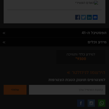
Facebook
Twitter
LinkedIn
Email
הפסטיבל ה-41
מידע וכלים
למידע כללי ותמיכה
*9300
הירשמו לניוזלטר
למצטרפים תוענק הטבת הצטרפות
נא
להזין
את
כתובת
האימייל
לקבלת
עקבו
עקבו
שלך
להרשמה