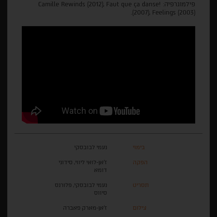
פילמוגרפיה: Camille Rewinds (2012), Faut que ça danse!
(2007), Feelings (2003).
בימוי
נעמי לבובסקי
הפקה
ז'אן-לואי ליווי, סידוני
דומא
תסריט
נעמי לבובסקי, פלורנס
סיווס
צילום
ז'אן-מארק פאברה