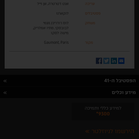
עריכה
אנט דטרטרה, אן וייל
פסטיבלים
לוקארנו
משחק
לוס רודריגז, נעמי
לבובסקי, מתיו אמלריק,
מישה לסקו
מקור
Gaumont, Paris
Facebook
Twitter
LinkedIn
Email
הפסטיבל ה-41
מידע וכלים
למידע כללי ותמיכה
*9300
הירשמו לניוזלטר