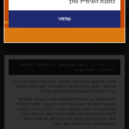
נעמי לבובסקי
ארכיון - פסטיבל 33
בימוי: נעמי לבובסקי
צרפת 2017
95 דקות
צרפתית
תרגום לעברית
מתילד בת תשע והיא נבונה ומופנמת. הוריה נפרדו והיא חיה לבד
עם אמה - אשה שבירה על סף התמוטטות - ועם ינשוף ששומע
את כל סודותיה. האם והבת חולקות קשר מיוחד.
סרטה החדש של הבמאית והשחקנית נעמי לבובסקי, שמגלמת
כאן את דמותה של האם, הוא דרמה רבת קסם. "סיפור התבגרות
מרגש, אינטימי ודחוס מבחינה רגשית ", כותב דן פיינרו ב'סקרין',
"הסרט העדין והנוגע ללב מוקדש על ידי נעמי לבובסקי לזכר
אמה, שנפטרה בשנת 2010, שהיא העריצה וגם תארה פעם
באהבה כמישהי ש'לא היתה לגמרי שם'".