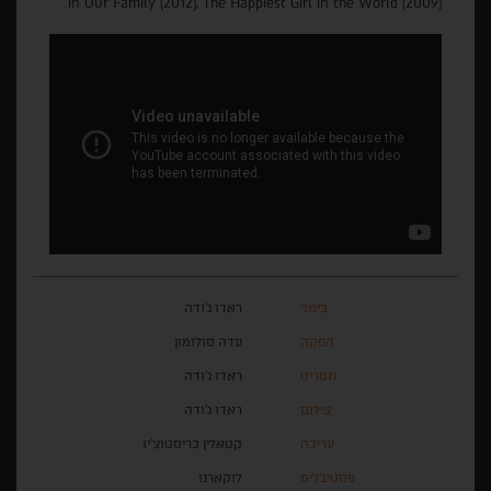
in Our Family (2012), The Happiest Girl in the World (2009).
בימוי
ראדו ג'ודה
הפקה
עדה סולומון
תסריט
ראדו ג'ודה
צילום
ראדו ג'ודה
עריכה
קטאלין כריסטוצ'יו
פסטיבלים
לוקארנו