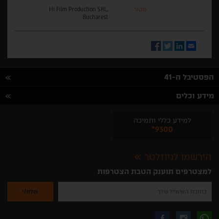
מקור
Hi Film Production SRL,
Bucharest
Facebook
Twitter
LinkedIn
Email
הפסטיבל ה-41
מידע וכלים
למידע כללי ותמיכה
*9300
הירשמו לניוזלטר
למצטרפים תוענק הטבת הצטרפות
נא
להזין
את
כתובת
האימייל
לקבלת
עקבו
עקבו
שלך