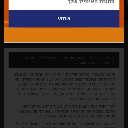
ראדו ג'ודה
ארכיון - פסטיבל 33
בימוי: ראדו ג'ודה
רומניה 2017
83 דקות
רומנית
תרגום לעברית
"האומה המתה", מסה תעודית קורעת לב, היא אוסף של תצלומים
מעיר קטנה ברומניה בשנות ה-30 וה-40 של המאה העשרים. פס
הקול מורכב ברובו מקטעי יומן של רופא יהודי מאותה תקופה,
שמתארים את מה שהתמונות לא מראות - עליית האנטישמיות
והרדיפה המחרידה של הרומנים את היהודים, נושא שכמעט ואינו
נדון בקולנוע הרומני של ימינו.
ראדו ג'ודה, אחד הבמאים הבולטים בגל החדש של הקולנוע
הרומני, מבסס את הסרט על אוסף של 8600 תמונות שנמצאו
ועוסק ביצוג העבר ובמגבלות הזכרון הקולקטיבי.
פילמוגרפיה: Scarred Hearts (2016), Aferim! (2015), Everybody