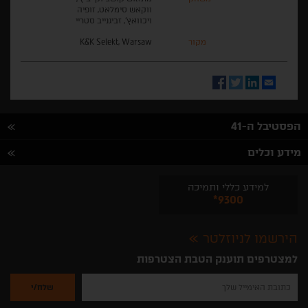
ווקאש סימלאט, זופיה
ויכוואץ', זביגנייב סטריי
מקור
K&K Selekt, Warsaw
Facebook
Twitter
LinkedIn
Email
הפסטיבל ה-41
מידע וכלים
למידע כללי ותמיכה
*9300
הירשמו לניוזלטר
למצטרפים תוענק הטבת הצטרפות
נא
להזין
את
כתובת