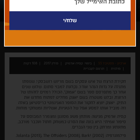
קסיה אדמיק
ארכיון - פסטיבל 33
בימוי: קסיה אדמיק
פולין 2017
108 דקות
פולנית
תרגום לעברית
חקירת הרצח של איש עסקים בשם מריוש רושבסקי, שגופתו
מתגלה על גדות הנהר אודר, נקלעת למבוי סתום. שלוש שנים
אחר כך מתפרסם ספר בשם "אמוק", הכולל רמזים לזהותו של
הרוצח, ובלש משטרה בשם יאצק מחליט לפתוח מחדש את
התיק. יאצק יוצא לחקור את הסופר האניגמטי כריסטיאן באלה
וזה מוביל אותו למסע אפל של הטעיות, אשליות ומשחקי מוחות.
קסיה אדמיק מגישה מותחן פשע מסוגנן ומצמרר המבוסס על
סיפור אמיתי. היא בונה את הסרט כמשחק חתול ועכבר מורכב,
מתעתע ומרתק בין שני הגברים.
פילמוגרפיה: Jolanta (2013), The Offsiders (2008), Bark! (2002).