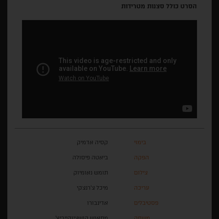
הסרט כולל סצנות מטרידות
בימוי
קסיה אדמיק
הפקה
ביאטה פיסולה
צילום
תומש נאומיוק
עריכה
מיכל צ'רנצקי
פסטיבלים
אדינבורו
משחק
מתאוש קושציוקייביץ',