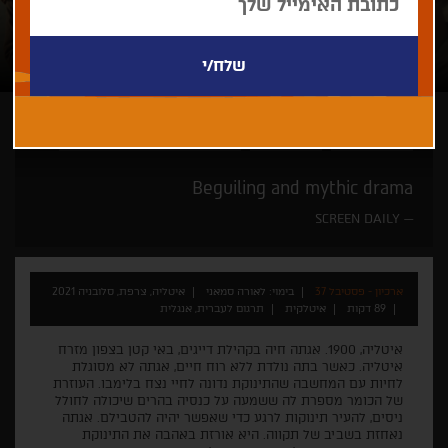
לאורה סמאני
קאן זה כאן
הזדמנות אחרונה - אך ורק בחיפה
Beguiling and mythic drama
SCREEN DAILY
ארכיון - פסטיבל 37
בימוי: לאורה סמאני
איטליה, צרפת, סלובניה 2021
89 דקות
איטלקית
תרגום לעברית, אנגלית
איטליה, 1900. אגתה חיה בקהילת דייגים, באי קטן בצפון מזרח
איטליה. כאשר בתה נולדת ללא רוח חיים, אגתה לא מסוגלת
לחיות עם המחשבה שהתינוקת נדונה לחיי נצח בלימבו. העוזרת
של הכומר מספרת לה ששמעה על כנסיה בהרים שיכולה לחולל
ניסים, להעיר תינוקות לרגע כדי שאפשר יהיה להטבילם. אגתה
נאחזת בשביב של תקווה. היא אורזת באהבה את התינוקת