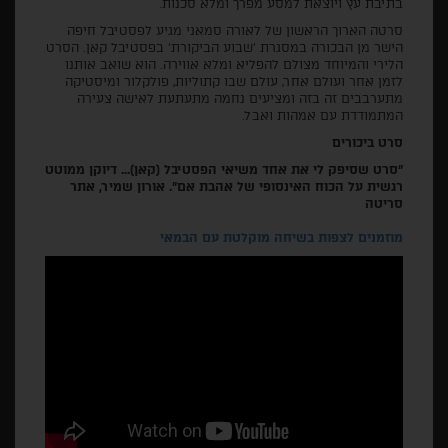
בתיבת עץ ויוצאת למסע מפרך ומלא סכנות.
סרטה הארוך הראשון של לאורה סמאני מגיע לפסטיבל חיפה
הישר מן הבכורה במסגרת 'שבוע הביקורת' בפסטיבל קאן. הסרט
הלירי והמיוחד מצולם להפליא ומלא אווירה. הוא שואב אותנו
לזמן אחר ועולם אחר, עולם שבו קתוליות, פולקלור ומיסטיקה
מתערבבים זה בזה ומציעים נחמה מתעתעת לאישה צעירה
המתמודדת עם אמהות ואבל.
סרט ביכורים
"סרט שסיפק לי את אחד משיאי הפסטיבל
(קאן)... דיוקן ממוטט
רגשית על הכוח האינסופי של אהבת אם". אורון שמיר, אתר
סריטה
מוזמנים לצפות בשיחה מוקלטת עם הבמאי