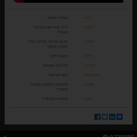
בימוי
לאורה סמאני
הפקה
נדיה טרוויזאן, אלברטו
פאזולו
תסריט
מרקו בורומיי, אליזה דונדי,
לאורה סמאני
צילום
מיטג'ה ליצ'ן
מוזיקה
פדריקה שטאהל
פסטיבלים
קאן, טורונטו
משחק
צ'לסטה צ'סקוטי, אונדינה
קוארדי
מקור
אלפא ויולט, פריז
Facebook
Twitter
LinkedIn
Email
הפסטיבל ה-41