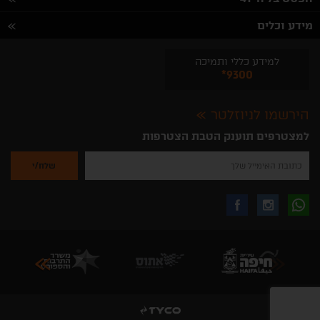
מידע וכלים
למידע כללי ותמיכה
*9300
הירשמו לניוזלטר
למצטרפים תוענק הטבת הצטרפות
נא
להזין
את
כתובת
האימייל
לקבלת
עקבו
עקבו
שלך
להרשמה
לקבלת
עידכונים
אחרינו
אחרינו
ניוזלטרים
מהאתר
בווצאפ
באינסטגרם
בפייסבוק