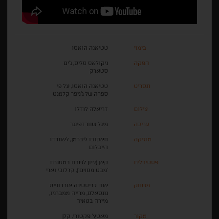
בימוי
טטיאנה הואסו
הפקה
ניקולאס סליס, ג'ים
סטארק
תסריט
טטיאנה הואסו, על פי
ספרה של ג'ניפר קלמנט
צילום
דריאלה לודלו
עריכה
מיגל שוורדפינגר
מוזיקה
חאקובו ליברמן, לאונרדו
הייבלום
פסטיבלים
קאן (ציון לשבח במסגרת
'מבט מסוים'), קרלובי וארי
משחק
אנה כריסטינה אורדונייס
גונסאלס, מרייה ממברניו,
מיירה בטאיה
מקור
מאטץ' פקטורי, קלן