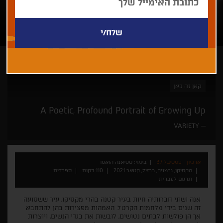
טטיאנה הואסו
זוכי פרסים
מהמילה הכתובה אל המסך
קאן זה כאן
A Poetic, Profound Portrait of Growing Up
VARIETY
ארכיון - פסטיבל 37
בימוי: טטיאנה הואסו
מקסיקו, גרמניה, ברזיל, קטאר 2021
110 דקות
ספרדית
תרגום לעברית
אנה ושתי חברותיה חיות בעיר קטנה בהרי מקסיקו, עיר ששסועה
זה שנים בידי מלחמות הקרטל. האמהות מפצירות בהן להתחבא
אך הן פולשות לבתים נטושים, לובשות את בגדי הנשים, ויוצרות