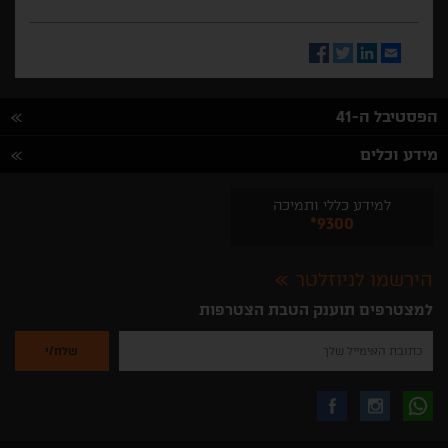
Facebook
Twitter
LinkedIn
Email
הפסטיבל ה-41
מידע וכלים
למידע כללי ותמיכה
*9300
הירשמו לניוזלטר
למצטרפים תוענק הטבת הצטרפות
נא
להזין
את
כתובת
האימייל
לקבלת
עקבו
עקבו
שלך
להרשמה
לקבלת
עידכונים
אחרינו
אחרינו