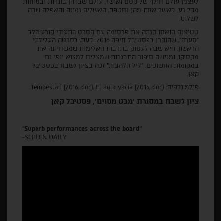
לעצמן עולם חולף של קסם ואושר, עולם שבו הן בוגרות ובטוחות
מכל רע. כאשר אחת מהן נחטפת, האשליה נמוגה והאפלה שבה
לשלוט.
טטיאנה הואסו קנתה את פרסומה עם הסרט התעודי קורע הלב
"סערה", שהוקרן בפסטיבל חיפה 2016. כעת, בסרטה העלילתי
הראשון, היא שבה לעסוק בתרבות האלימות שמשחיתה את
מקסיקו, ומגישה סיפור התבגרות שמצליח למצוא יופי גם
במקומות החשוכים. "ליל הלהבות" זכה בציון לשבח בפסטיבל
קאן.
פילמוגרפיה: Tempestad (2016, doc), El aula vacía (2015, doc).
ציון לשבח במסגרת 'מבט מסוים', פסטיבל קאן
"
Superb performances across the board"
-SCREEN DAILY