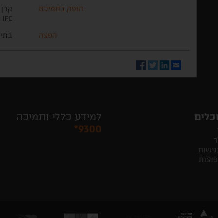
הופק בתמיכת
IFC ברברה דובקין
הפצה
בתי 
Facebook
Twitter
LinkedIn
Email
כלים
למידע כללי ותמיכה
*9300
ר
גישות
פוצות