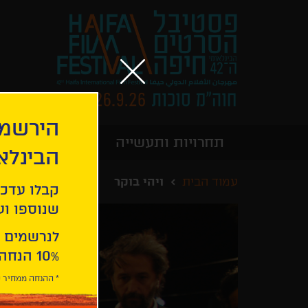
הירשמו
תחרויות ותעשייה
מידע כללי
הבינלא
עמוד הבית
ויהי בוקר
קבלו עדכו
שנוספו ועו
לנרשמים 
10% הנחה ברכישת 2 כרטיסים לסרטי הפסטיבל .
* ההנחה ממחיר כ