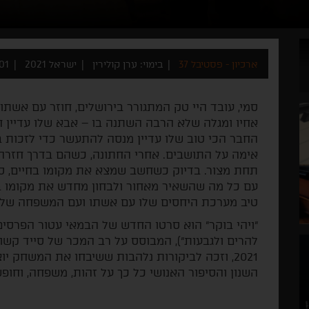
ארכיון - פסטיבל 37
בימוי: ערן קולירין
ישראל 2021
101 ד
סמי, עובד היי טק המתגורר בירושלים, חוזר עם אשתו
אחיו ומגלה שלא הרבה השתנה בו – אבא שלו עדיין חו
החבר הכי טוב שלו עדיין מנסה להתעשר כדי לזכות בא
אימה על התושבים. אחרי החתונה, כשהם בדרך חזרה
תחת מצור. בדיוק כשחשב שמצא את מקומו בחיים, ס
עם כל מה שהשאיר מאחור ולבחון מחדש את מקומו בחי
טיב מערכת היחסים שלו עם אשתו ועם המשפחה שלו, 
"ויהי בוקר" הוא סרטו החדש של הבמאי עטור הפרסים ע
להרים ולגבעות"), המבוסס על רב המכר של סייד קש
2021, וזכה לביקורות נלהבות ששיבחו את המשחק יו
השנון והסיפור האנושי כל כך על זהות, משפחה, וחופש –