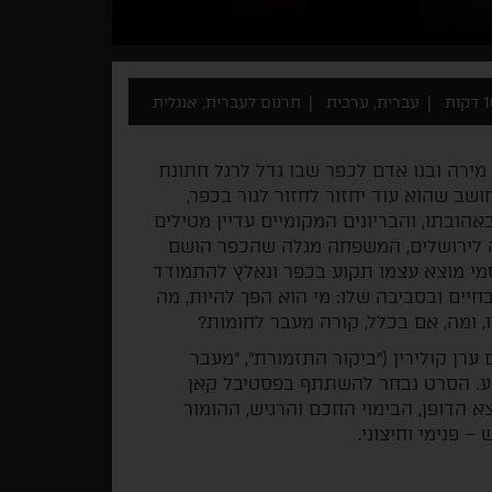
קות
עברית, ערבית
תרגום לעברית, אנגלית
 מירה ובנו אדם לכפר שבו גדל לרגל חתונת
שב שהוא עוד יחזור לחזור לגור בכפר,
הובתו, והבריונים המקומיים עדיין מטילים
 לירושלים, המשפחה מגלה שהכפר הושם
מי מוצא עצמו תקוע בכפר ונאלץ להתמודד
ים ובסביבה שלו: מי הוא הפך להיות, מה
ומה, אם בכלל, קורה מעבר לחומות?
רן קולירין ("ביקור התזמורת", "מעבר
וע. הסרט נבחר להשתתף בפסטיבל קאן
צא הדופן, הבימוי החכם והרגיש, ההומור
 פנימי וחיצוני.