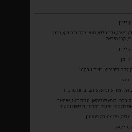
קולירין
תן פארן, נדב פלטי, תמי מוזס בורוביץ, רענן
ני, קרן מיכאל
קולירין
ולדמן
 להב לייבוביץ', חיים טבקמן
 חנא
 אלדמע, איתי אלאוהב, ברונו מרסייר
 בכרי, ג'ונא סולימאן, סלים דאו, איהאב
ס סלאמי, איזבל רמדאן, ח'ליפה נאטור
 מדיה, פילמס דה פואסון
א סולימאן