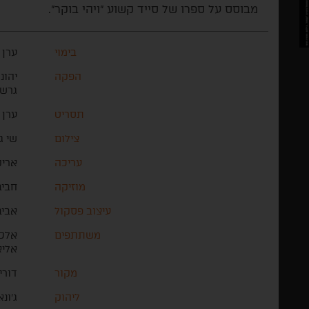
מבוסס על ספרו של סייד קשוע "ויהי בוקר".
בימוי
ערן 
הפקה
יהונ
גרשו
תסריט
ערן 
צילום
שי ג
עריכה
אריק
מוזיקה
חביב
עיצוב פסקול
אביב
משתתפים
אלכס
אליא
מקור
דורי
ליהוק
ג'ונ