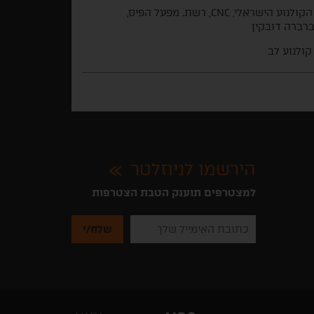
קרן הקולנוע הישראלי, CNC, רשת. מפעל הפיס,
קולנוע לב
הירשמו לניוזלטר
למצטרפים תוענק הטבת הצטרפות
נא
להזין
את
כתובת
האימייל
שלך
להרשמה
לקבלת