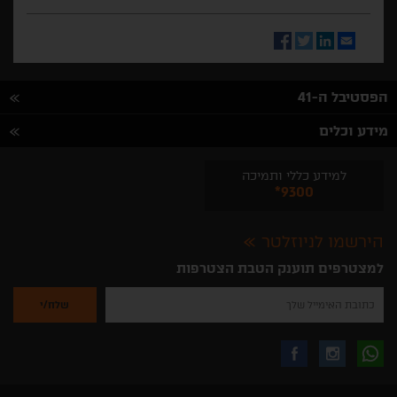
Facebook
Twitter
LinkedIn
Email
הפסטיבל ה-41
מידע וכלים
למידע כללי ותמיכה
*9300
הירשמו לניוזלטר
למצטרפים תוענק הטבת הצטרפות
נא
להזין
את
כתובת
האימייל
לקבלת
עקבו
עקבו
שלך
להרשמה
לקבלת
עידכונים
אחרינו
אחרינו
ניוזלטרים