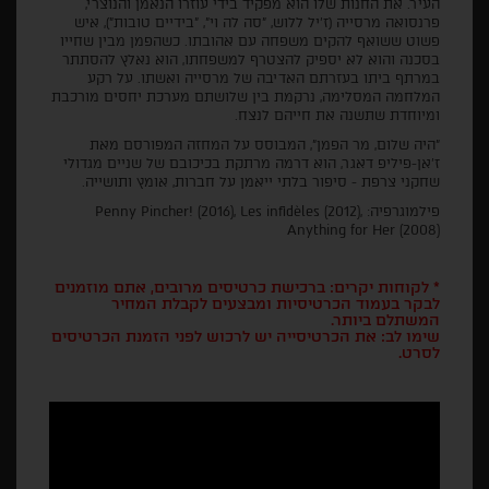
העיר. את החנות שלו הוא מפקיד בידי עוזרו הנאמן והנוצרי,
פרנסואה מרסייה (ז'יל ללוש, "סה לה וי", "בידיים טובות"), איש
פשוט ששואף להקים משפחה עם אהובתו. כשהפמן מבין שחייו
בסכנה והוא לא יספיק להצטרף למשפחתו, הוא נאלץ להסתתר
במרתף ביתו בעזרתם האדיבה של מרסייה ואשתו. על רקע
המלחמה המסלימה, נרקמת בין שלושתם מערכת יחסים מורכבת
ומיוחדת שתשנה את חייהם לנצח.
"היה שלום, מר הפמן", המבוסס על המחזה המפורסם מאת
ז'אן-פיליפ דאגר, הוא דרמה מרתקת בכיכובם של שניים מגדולי
שחקני צרפת - סיפור בלתי ייאמן על חברות, אומץ ותושייה.
פילמוגרפיה: Penny Pincher! (2016), Les infidèles (2012),
Anything for Her (2008)
* לקוחות יקרים: ברכישת כרטיסים מרובים, אתם מוזמנים
לבקר בעמוד הכרטיסיות ומבצעים לקבלת המחיר
המשתלם ביותר.
שימו לב: את הכרטיסייה יש לרכוש לפני הזמנת הכרטיסים
לסרט.