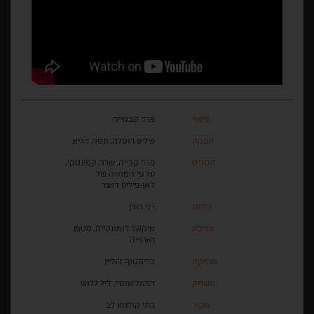
בימוי
פרד קבאייה
הפקה
פיליפ רוסלה, ונסה דז'יא
תסריט
פרד קבייה, שרה קמינסקי,
על פי המחזה של
ז'אן-פיליפ דאגר
צילום
דני רודן
עריכה
מיקאל דומונטייה, סטפן
גארנייה
מוזיקה
כריסטוף ז'וליין
משחק
דניאל אוטיי, ז'יל ללוש
מקור
בתי קולנוע לב