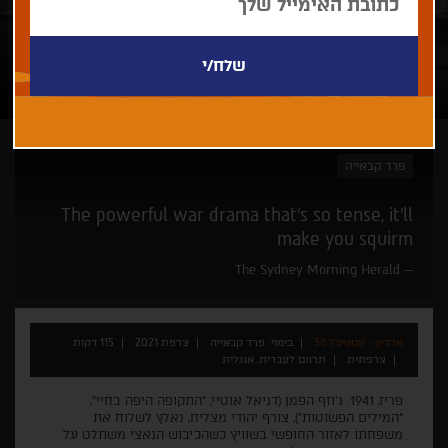
פרד קבאייה
The powerful war drama that’s so tense, it’ll
make you squirm
The Sydney Morning Herald
ארכיון - פסטיבל 38
בימוי: פרד קבאייה
צרפת 2021
115 דקות
צרפתית
תרגום לעברית, אנגלית
פריז, 1941. ג'וזף הפמן (דניאל אוטיי, "התקופה היפה בחיי",
"המילים הפשוטות"), צורף יהודי מצליח, נאלץ לשלוח את
משפחתו לאזור החופשי בשוויץ כשהכיבוש הנאצי משתלט על