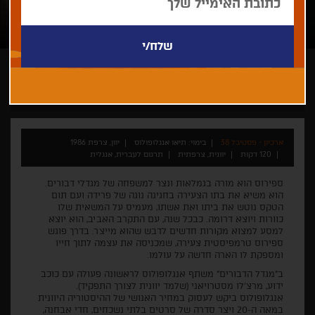
תיאו אנגלופולוס
חיפה-קלאסיקס
ארכיון - פסטיבל 38
בימוי: תיאו אנגלופולוס
יוון, צרפת 1986
120 דקות
יוונית, צרפתית
תרגום לעברית, אנגלית
ספירוס הוא מורה בגמלאות ונצר למשפחה של מגדלי דבורים.
הוא משיא את בתו הצעירה בחגיגה נוגה של פרידה ועם תום
הטקס נוטש את ביתו ואת אשתו, מעמיס על המשאית שלו
כוורות ויוצא דרומה. כבכל שנה, עם התקרב האביב, הוא יוצא
למסע למצוא מקורות חדשים לדבש שהוא מייצר. בדרך פוגש
ספירוס טרמפיסטית צעירה, שמכניסה את עצמה לתוך חייו
ומספקת לו הארה חדשה על עולמו.
ב"מגדל הדבורים" משתף אנגלופולוס לראשונה פעולה עם כוכב
ידוע, מרצ'לו מסטרויאני (שלמד יוונית לצורך התפקיד).
אנגלופולוס ביקש לעסוק במחיר האנושי של ההיסטוריה היוונית
במאה ה-20 ויצר סדרה של סרטים בלתי נשכחים, חדי אבחנה,