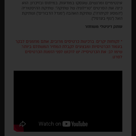
אינטימיים ומרגשים, שעסקו במודעות, במיתוס ובזיכרון. הוא
כינה את הסרטים "טרילוגיה של שתיקה": שתיקת ההיסטוריה
("המסע לקיתרה"), שתיקת האהבה ("מגדל הדבורים") ושתיקת
האל ("נוף בערפל").
עותק דיגיטלי משוחזר
* לקוחות יקרים: ברכישת כרטיסים מרובים, אתם מוזמנים לבקר
בעמוד הכרטיסיות ומבצעים לקבלת המחיר המשתלם ביותר.
שימו לב: את הכרטיסייה יש לרכוש לפני הזמנת הכרטיסים
לסרט.