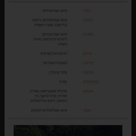
בימוי
תיאו אנגלופולוס
הפקה
תיאו אנגלופולוס, ג'וזפה
קולומבו, אנצו ריספולי
תסריט
תיאו אנגלופולוס,
דימיטריס נולאס, טונינו
גוארה
צילום
יורגוס ארבאניטיס
עריכה
טאקיס ינופולוס
מוזיקה
אלני קרנדרו
פסטיבלים
ונציה
משחק
מרצ'לו מסטרויאני, נאדיה
מורוזי, סרג' רג'יאני, ג'ני
רוסאה, דינוס איליופולוס
מקור
תיאו אנגלופולוס הפקות