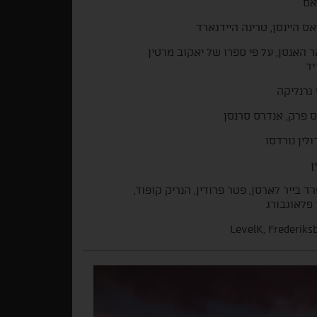
אם
ס היינסן, טרינה היידגארד
ר האנסן, על פי ספרו של יאקוב מרטין
ד
 גרנליקה
 פרק, אנדרס סרנסן
ולין נורדסו
ן
ד בייר לארסן, פטר פרודין, הנריק קופוד,
פלאוגבורג
LevelK, Frederiks