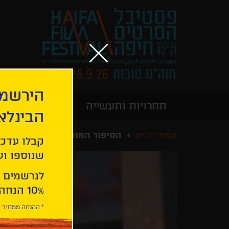
הירשמו
תחרויות ותעשייה
מידע כללי
הבינלא
עמוד הבית
הסיפור המופלא על אגס ענק
קבלו עדכו
שנוספו ועו
לנרשמים 
10% הנחה ברכישת 2 כרטיסים לסרטי הפסטיבל .
* ההנחה ממחיר כ