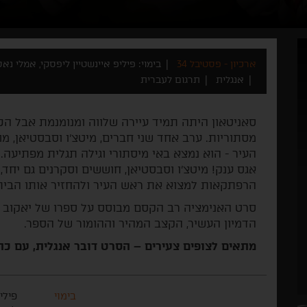
ארכיון - פסטיבל 34
בימוי: פיליפ איינשטיין ליפסקי, אמלי נא
אנגלית
תרגום לעברית
סאניטאון היתה תמיד עיירה שלווה ומנומנמת אבל ה
מסתוריות. ערב אחד שני חברים, מיטצ'ו וסבסטיאן, 
העיר - הוא נמצא באי מיסתורי וגילה תגלית מפתיעה. 
אגס ענק! מיטצ'ו וסבסטיאן, חוששים וסקרנים גם יחד
הרפתקאות למצוא את ראש העיר ולהחזיר אותו הבית
סרט האנימציה רב הקסם מבוסס על ספרו של יאקוב מ
הדמיון העשיר, הקצב המהיר וההומור של הספר.
מתאים לצופים צעירים – הסרט דובר אנגלית, עם כת
בימוי
פילי