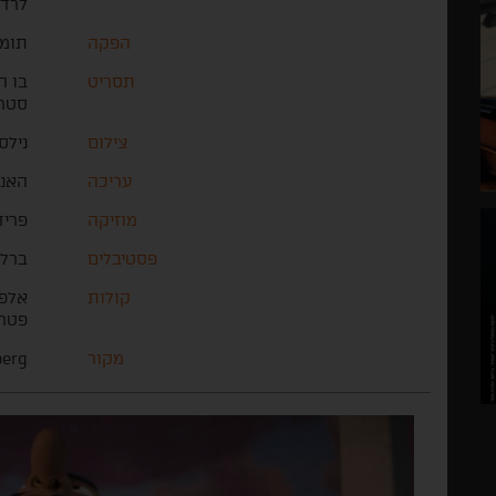
לרד
הפקה
תומא
תסריט
בו ה
סטרי
צילום
נילס
עריכה
האנס
מוזיקה
פריד
פסטיבלים
ברלי
קולות
אלפר
פטר 
מקור
berg