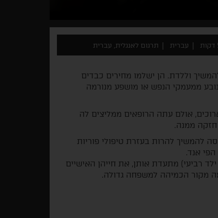
ת
עברית
תרגום לאנגלית, עברית
המשיך וללדת. הן ישלמו מחירים כבדים
ובע ממעמקי הנפש או מושפע מנורמה
ים ארוכים, אולם עתה הרופאים ממליצים לה
חזקה ממנה.
ות, עברה 13 הפלות. היא מנסה להמשיך להרות בעזרת טיפולי פוריות
הפי אנד.
ד רביעי) מתעדת אותן, את חייהן האישיים
ה מקור הכמיהה למשפחה גדולה.