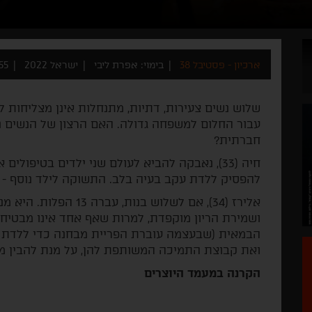
ארכיון - פסטיבל 38
בימוי: אפרת ליבי
ישראל 2022
55 דקו
שלוש נשים צעירות, דתיות, מתנחלות אינן מצליחות ל
עבור החלום למשפחה גדולה. האם הרצון של הנשים נ
חברתית?
חיה (33), נאבקה להביא לעולם שני ילדים בטיפול
להפסיק ללדת עקב בעיה בלב. התשוקה לילד נוסף - 
אלירז (34), אם לשלוש בנ
ושמירת הריון מוקפדת, למרות שאף אחד אינו מבטיח 
הבמאית (שבעצמה עוברת הפריית מבחנה כדי ללדת יל
ואת קבוצת התמיכה המשותפת להן, על מנת להבין מ
הקרנה במעמד היוצרים