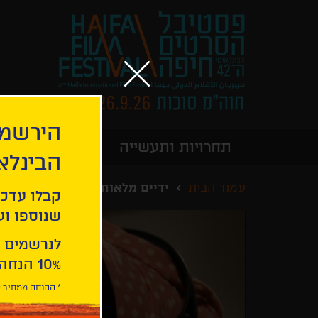
הירשמו
תחרויות ותעשייה
מידע כללי
הבינלא
עמוד הבית
ידיים מלאות
קבלו עדכו
שנוספו ועו
לנרשמים 
10% הנחה ברכישת 2 כרטיסים לסרטי הפסטיבל .
* ההנחה ממחיר כ