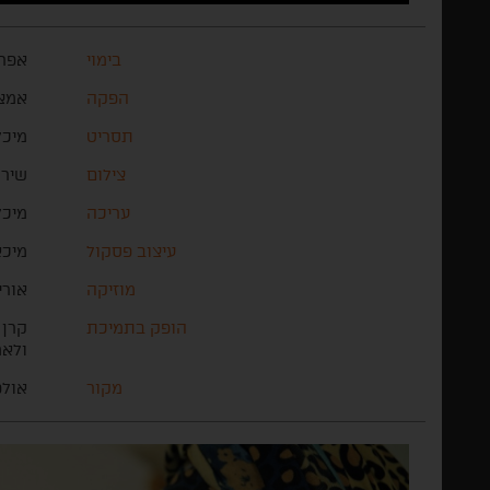
בימוי
אפרת
הפקה
אמצי
תסריט
מיכל
צילום
שירה
עריכה
מיכל
עיצוב פסקול
מיכ
מוזיקה
אורי
הופק בתמיכת
קרן 
ולאמ
מקור
אולפ