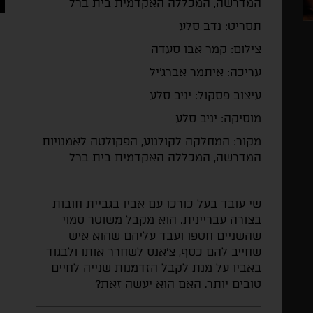
המדרשה, המכללה האקדמית בית ברל
תסריט: נדב סלע
צילום: קמר אבו סעדה
עריכה: איתמר אברג'יל
עיצוב פסקול: יניב סלע
מוסיקה: יניב סלע
מקור: המחלקה לקולנוע, הפקולטה לאמנויות
המדרשה, המכללה האקדמית בית ברל
שי עובד בעל כורכו עם אביו בגביית חובות
בצורה עבריינית. הוא מקבל משוטר סמוי
שהשניים חטפו ועבד עליהם שהוא איש
שחייב להם כסף, צ'אנס לשחרר אותו ולבגוד
באביו על מנת לקבל הזדמנות שנייה לחיים
טובים יותר. האם הוא יעשה זאת?