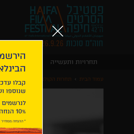
הירשמו
תחרויות ותעשייה
מידע כללי
הבינלא
עמוד הבית
תחרות הקולנוע הישראלי הקצר
קבלו עדכו
שנוספו ועו
לנרשמים 
10% הנחה ברכישת 2 כרטיסים לסרטי הפסטיבל .
* ההנחה ממחיר כ