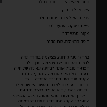
תסריט: אייל צדיק ויותם כסלו
צילום: גל רומבק
עריכה: אייל צדיק ויותם כסלו
עיצוב פסקול: אמוץ גלס
מקור: סרטי זהר
הופק בתמיכת: קרן מקור
במהלך סגר קורונה, מציצנית בודדה עדה
לרגע התאבדות אינטימי של שכן שלה.
המראה מוביל אותה לבחינה עמוקה של חייה
ובעיקר של האימהות שלה. מחוץ לחלונה
מקננת יונה, היא החברה היחידה שלה,
חברות זו עומדת למבחן כאשר האישה מגלה
שהיונה בהריון, היא הטילה ביצים יחד עם
הזיכרון המתעורר מהאימהות. המבט המציצני
מתערבב מקבל פרשנות אישית וכל תמונה
בחלון ניבט היא עדות במשפט הפנימי של