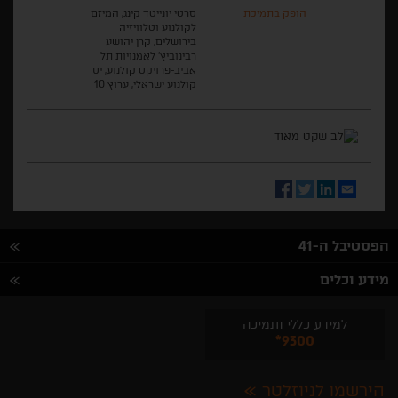
הופק בתמיכת
סרטי יונייטד קינג, המיזם
לקולנוע וטלוויזיה
בירושלים, קרן יהושע
רבינוביץ' לאמנויות תל
אביב-פרויקט קולנוע, יס
קולנוע ישראלי, ערוץ 10
Facebook
Twitter
LinkedIn
Email
הפסטיבל ה-41
מידע וכלים
למידע כללי ותמיכה
*9300
הירשמו לניוזלטר