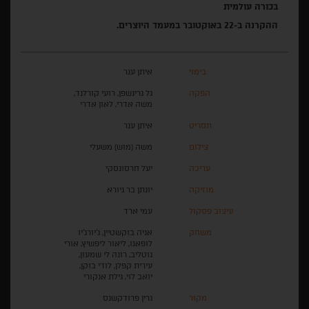
בכורה עולמית
ההקרנה ב-22 באוקטובר במעמד היוצרים.
בימוי
איתן ענר
הפקה
גל גרינשפן, רועי קורלנד,
משה אדרי, לאון אדרי
תסריט
איתן ענר
צילום
משה (מוש) משעלי
עריכה
יעל חרסונסקי
מוזיקה
יונתן בר גיורא
עיצוב פסקול
עמי ארד
משחק
אניה בוקשטיין, ג'יורג'יו
לופאנו, ליאור ליפשיץ, אורי
גוטליב, רונה לי שמעון,
עירית קפלן, לודי בוקן,
יואב לוי, גילת אנקורי
מקור
גרין פרודקשנס