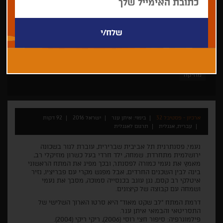
איתן ענר
איתן ענר
דרמה
ישראלי
בכורה עולמית
מוזיקה
ארכיון - פסטיבל 32
בימוי: איתן ענר
ישראל 2016
92 דקות
עברית, אנגלית
תרגום לאנגלית
נעמי, פסנתרנית תל אביבית שברירית, עוברת לגור בשכונה
ירושלמית מתחרדת. שמחה, ילד חרדי בעל כשרון מוזיקלי רב,
מאמץ את נעמי כמורה לפסנתר, ובכך מפיג את המתח הראשוני
בינה לבין השכנים החרדים, אבל מפגש מקרי עם פבריציו, נזיר
איטלקי רב קסם, נגן עוּגב בכנסייה סמוכה, מסבך את נעמי
ושמחה עם קבוצה של קיצונים.
דרמת המתח "לב שקט מאוד" היא סרטו הארוך השלישי של
התסריטאי והבמאי איתן ענר.
פילמוגרפיה: סיפור חצי רוסי (2006), ריקי ריקי (2004).