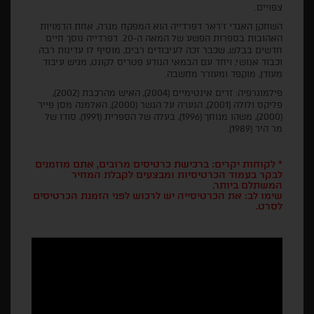
צפויים.
השחקן האגדי ז'ראר דפרדייה הוא המפקח מגרה, אחת הדמויות
האהובות בספרות הפשע של המאה ה-20. דפרדייה נוסך חיים
חדשים בבלש, שכבר זכה לעיבודים רבים, מוסיף לו עדינות רבה
וכבוד אנושי, ויחד עם הבמאי הנודע פטריס לקונט, מגיש עיבוד
מעודן, מוקפד ומעורר מחשבה.
פילמוגרפיה: זרים אינטימיים (2004), האיש מהרכבת (2002),
פליקס ולולה (2001), הנערה על הגשר (2000), האלמנה מסן פייר
(2000), משהו מגוחך (1996), בעלה של הספרית (1991), סודו של
מר היר (1989).
* לקוחות יקרים: ברכישת כרטיסים מרובים, אתם מוזמנים
לבקר בעמוד הכרטיסיות ומבצעים לקבלת המחיר
המשתלם ביותר.
שימו לב: את הכרטיסייה יש לרכוש לפני הזמנת הכרטיסים
לסרט.