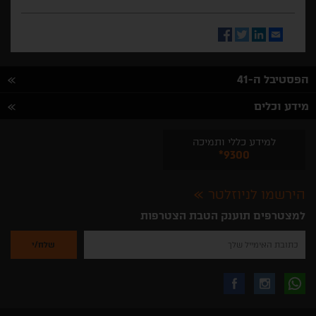
Facebook
Twitter
LinkedIn
Email
הפסטיבל ה-41
מידע וכלים
למידע כללי ותמיכה
*9300
הירשמו לניוזלטר
למצטרפים תוענק הטבת הצטרפות
נא
להזין
את
כתובת
האימייל
לקבלת
עקבו
עקבו
שלך
להרשמה
לקבלת
עידכונים
אחרינו
אחרינו
ניוזלטרים