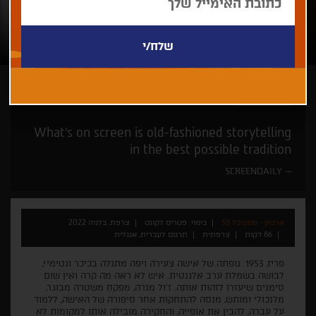
פטריס לקונט
What’s on screen is old-fashioned storytelling
in the best possible tradition
SCREENDAILY
ארכיון - פסטיבל 38
בימוי: פטריס לקונט
צרפת, בלגיה 2022
86 דקות
צרפתית
תרגום לעברית, אנגלית
פריז, 1953. גופתה של אישה צעירה ויפה מתגלה בכיכר ונטימיי,
לבושה בשמלת ערב אלגנטית. איש לא ראה מה קרה ואין שום
סימנים שיעזרו לזהות אותה. ז'ול מגרה, מפקח משטרה מבוגר,
מלנכולי ומותש, מנסה להתחקות אחר סיפורה של האישה, ללמוד
על עברה, להבין את אופייה, והחקירה מובילה אותו למקומות לא