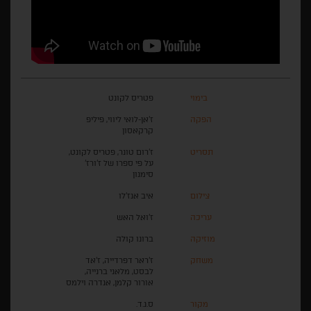
בימוי
פטריס לקונט
הפקה
ז'אן-לואי ליווי, פיליפ
קרקאסון
תסריט
ז'רום טונר, פטריס לקונט,
על פי ספרו של ז'ורז'
סימנון
צילום
איב אנז'לו
עריכה
ז'ואל האש
מוזיקה
ברונו קולה
משחק
ז'ראר דפרדייה, ז'אד
לבסט, מלאני ברנייה,
אורור קלמן, אנדרה וילמס
מקור
ס.נ.ד.