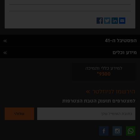
Facebook
Twitter
LinkedIn
Email
הפסטיבל ה-41
מידע וכלים
למידע כללי ותמיכה
*9300
הירשמו לניוזלטר
למצטרפים תוענק הטבת הצטרפות
נא
להזין
את
כתובת
האימייל
לקבלת
עקבו
עקבו
שלך
להרשמה
לקבלת