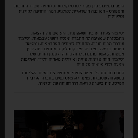
הופק בתמיכת: קרן מקור לסרטי קולנוע וטלוויזיה, משרד התרבות
והספורט - המועצה הישראלית לקולנוע, הקרן החדשה לקולנוע
וטליוויזיה
"סלמה" צעירה ערביה ושאפתנית. היא משתדלת לצאת
מהמסגרת שמציבה לה החברה ומנסה להשיג עצמאות. "סלמה"
עוברת מבית הוריה, מתחילה לימודיה האקדמאים, ונמצאת
בזוגיות בריאה. מצב זה יוצר קונפליקט ומתחים בינה לבין
משפחתה, אשר מתנגדת להחלטותיה ולסגנון החיים שלה.
"סלמה" חווה אלימות פיזית ומילולית מאחיה "וליד", האלימות
מגיעה לכדי איומים על חייה.
הסרט מבוסס על סיפור אמיתי וממחיש את בעיית האלימות
במשפחה שסובלות ממנה לא מעט נשים בחברה הערבית
הפלסטינית בישראל, וזאת דרך חוויתה של "סלמה".