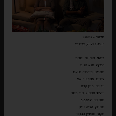
סלמה -
Salma
ישראל 2021, עלילתי
בימוי: סוהילה גטאס
הפקה: סנא טנוס
תסריט: סוהילה גטאס
צילום: אשרף דואני
עריכה: מתן קדם
עיצוב פסקול: סרי מטר
מוסיקה:
c-genic
משחק: מריה זריק
מקור: סנשיין הפקות