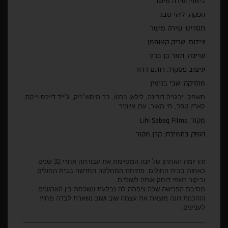
בימוי: שירה מישר
הפקה: ליהי סבג
תסריט: שירה מישר
צילום: אריק קאופמן
עריכה: תמר בן ברוך
עיצוב פסקול: רותם דרור
מוסיקה:
אבי בנימין
משחק: יבגניה דודינה, לילאן ברטו, בר מיסוצ׳ניק, ג׳ייד דייכס וייקס,
קארין טפר, חי מאור, ערן איווניר
מקור:
Lihi Sabag Films
הופק בתמיכת: קרן מקור
זהו יומה האחרון של יונה המסיימת את עבודתה אחרי 32 שנים
כאחות בבית החולים. פתיחת המחלקה החדשה בבית החולים
וביקור רשמי דוחק אותה לשוליים.
מסיבת הפרישה שכה ציפתה לה נבלעת ונשכחת בין הארגונים
וההכנות ויונה מוצאת את עצמה שוב ושוב נשארת לבדה מחוץ
לעניינים.