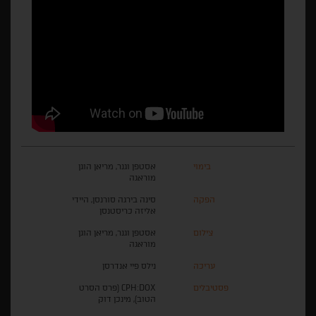
בימוי
אסטפן וגנר, מריאן הוגן
מוראגה
הפקה
סינה בירגה סורנסן, היידי
אליזה כריסטנסן
צילום
אסטפן וגנר, מריאן הוגן
מוראגה
עריכה
נילס פיי אנדרסן
פסטיבלים
CPH:DOX (פרס הסרט
הטוב), מינכן דוק