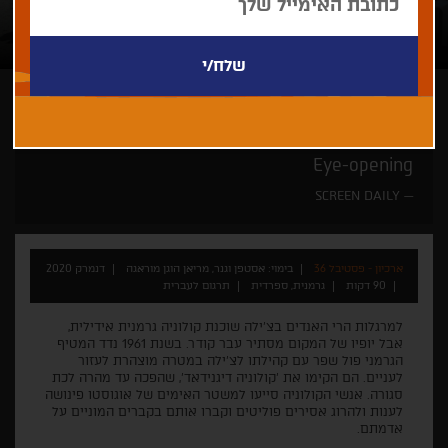
אסטפן וגנר, מריאן הוגן מוראגה
זוכי פרסים
Eye-opening
SCREEN DAILY
ארכיון - פסטיבל 36
בימוי: אסטפן וגנר, מריאן הוגן מוראגה
דנמרק 2020
90 דקות
גרמנית, ספרדית
תרגום לעברית
למרגלות הרי האנדים בצ'ילה שוכנת קולוניה גרמנית אידילית,
אבל יופיו של המקום מסתיר עבר קודר. בשנת 1961 נדד המטיף
הגרמני פול שפר עם קהילתו לצ'ילה במטרה מוצהרת לעזור
לעניים. הם הקימו את 'קולוניה דיגנידאד', שהפכה עד מהרה לכת
סגורה. אנשי הקולוניה סייעו למשטר האימים של אוגוסטו פינושה
לענות ולהרוג אסירים פוליטים וקברו אותם בקברים המוניים על
אדמתם.