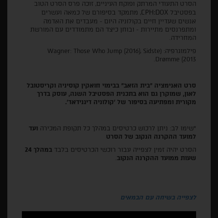
הסרט התעודי המרתק ופוקח העיניים, זוכה פרס הסרט הטוב
CPH:DOX
בפסטיבל
, מתמקד בסיפורם של כמאה ועשרים
אנשים שעדיין חיים בקולוניה היום - מעבדים את האדמה
ומתפרנסים מתיירות - ובוחן כיצד הם מתמודדים עם המורשת
המחרידה.
פילמוגרפיה: (Wagner: Those Who Jump (2016), Sidste
Drømme (2013.
סרט האנימציה "בית הזאב" בבימוי חואקין קוסיניה וקריסטובל
לאון, שמוקרן גם הוא בתכנית הפסטיבל השנה, עוסק בדרך
מקורית ומפתיעה בסיפור של 'קולוניה דיגנידאד'.
*שימו לב: ניתן לרכוש כרטיסים במהלך כל תקופת המכירה
ועד
למועד ההקרנה הנקוב של הסרט
הסרט יהיה זמין לצפייה עבור רוכשי הכרטיסים בלבד
במהלך 24
שעות ממועד ההקרנה הנקוב
.
לצפייה בשיחה עם הבמאים