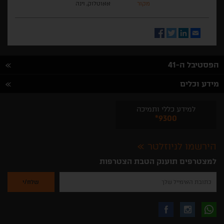
מקור
אאוטלוק, וינה
Facebook
Twitter
LinkedIn
Email
הפסטיבל ה-41
מידע וכלים
למידע כללי ותמיכה
*9300
הירשמו לניוזלטר
למצטרפים תוענק הטבת הצטרפות
נא
להזין
את
כתובת
האימייל
לקבלת
עקבו
עקבו
שלך
להרשמה
לקבלת