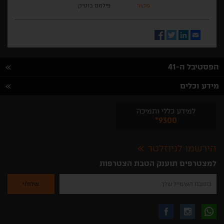
מקור
פילמס בוטיק
Facebook
Twitter
LinkedIn
Email
הפסטיבל ה-41
מידע וכלים
למידע כללי ותמיכה
*9300
הירשמו לניוזלטר
למצטרפים תוענק הטבת הצטרפות
נא
להזין
את
כתובת
האימייל
לקבלת
עקבו
עקבו
שלך
להרשמה