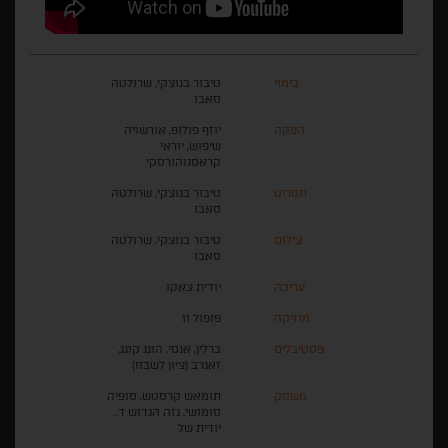
בימוי
טיבור בנוצקי, שרולטה
סאבו
הפקה
יוזף פולופ, אורשויה
שיפוש, יוראי
קראסנוהורסקי
תסריט
טיבור בנוצקי, שרולטה
סאבו
צילום
טיבור בנוצקי, שרולטה
סאבו
עריכה
יודית צאקו
מוזיקה
פופול וו
פסטיבלים
ברלין, אנסי, הונג קונג,
זאגרב (ציון לשבח)
משחק
תומאש קרסטש, סופיה
סומושי, גזה הגדוש ד.,
יודית של