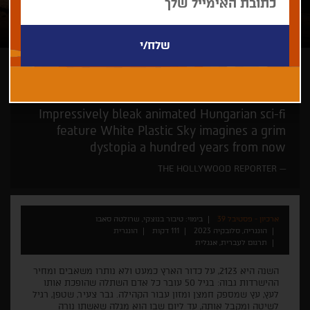
טיבור בנוצקי, שרולטה סאבו
Impressively bleak animated Hungarian sci-fi
feature White Plastic Sky imagines a grim
dystopia a hundred years from now
THE HOLLYWOOD REPORTER
ארכיון - פסטיבל 39
בימוי: טיבור בנוצקי, שרולטה סאבו
הונגריה, סלובקיה 2023
111 דקות
הונגרית
תרגום לעברית, אנגלית
השנה היא 2123, על כדור הארץ כמעט ולא נותרו משאבים ומחיר
ההישרדות גבוה: בגיל 50 עובר כל אדם השתלה שהופכת אותו
לעץ, עץ שמספק חמצן ומזון עבור הקהילה. גבר צעיר, שטפן, רגיל
לשיטה ומקבל אותה, עד ליום שבו הוא מגלה שאשתו נורה