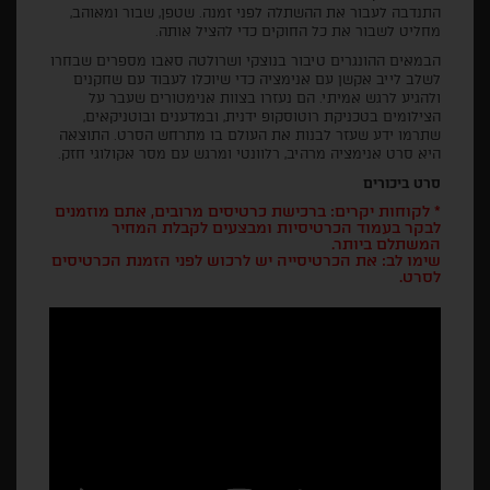
התנדבה לעבור את ההשתלה לפני זמנה. שטפן, שבור ומאוהב,
מחליט לשבור את כל החוקים כדי להציל אותה.
הבמאים ההונגרים טיבור בנוצקי ושרולטה סאבו מספרים שבחרו
לשלב לייב אקשן עם אנימציה כדי שיוכלו לעבוד עם שחקנים
ולהגיע לרגש אמיתי. הם נעזרו בצוות אנימטורים שעבר על
הצילומים בטכניקת רוטוסקופ ידנית, ובמדענים ובוטניקאים,
שתרמו ידע שעזר לבנות את העולם בו מתרחש הסרט. התוצאה
היא סרט אנימציה מרהיב, רלוונטי ומרגש עם מסר אקולוגי חזק.
סרט ביכורים
* לקוחות יקרים: ברכישת כרטיסים מרובים, אתם מוזמנים
לבקר בעמוד הכרטיסיות ומבצעים לקבלת המחיר
המשתלם ביותר.
שימו לב: את הכרטיסייה יש לרכוש לפני הזמנת הכרטיסים
לסרט.