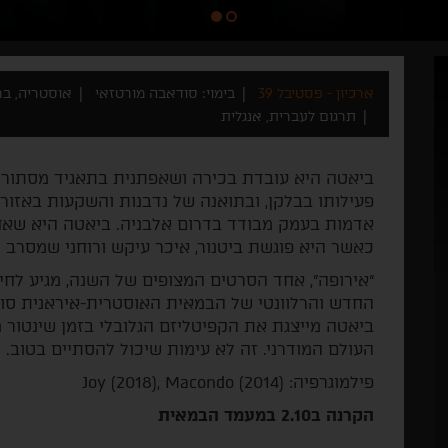
ארכיון - פסטיבל 39
בימוי: סודאבה מורטזאי
אוסטריה, בריטנ
תרגום לעברית, אנגלית
ביאטה היא עובדת בכירה ושאפתנית בתאגיד מסתורי
פעילותו בבלקן, ובתואנה של נדבנות והשקעות באזו
אדמות בעמק מבודד בדרום אלבניה. ביאטה היא שא
כאשר היא פוגשת ביטנור, איכר עיקש ורוחני שמסרב 
"אירופה", אחד הסרטים המצופים של השנה, מגיע לחי
החדש והרלוונטי של הבמאית האוסטרית-איראנית סוד
ביאטה מייצגת את הקפיטליזם הגלובלי בזמן שינטור 
העולם המודרני. זה לא עימות שיכול להסתיים בטוב.
פילמוגרפיה: Joy (2018), Macondo (2014)
הקרנה ב2.10 במעמד הבמאית