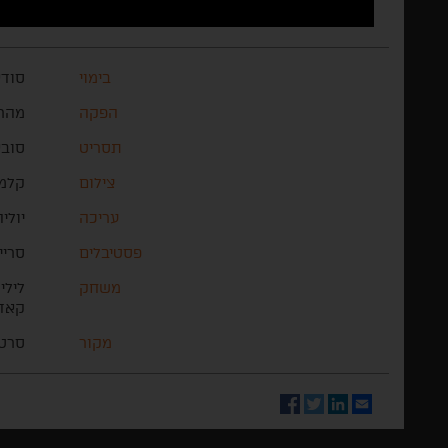
בימוי
סודא
הפקה
מהרד
תסריט
סובא
צילום
קלמנ
עריכה
יולי
פסטיבלים
סריי
משחק
לילי
קאדי
מקור
סרטי
Facebook
Twitter
LinkedIn
Email