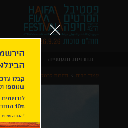
הירשמו
תחרויות ותעשייה
מידע כללי
הבינלא
עמוד הבית
תחרות כרמל לקולנוע בינלאומי
קבלו עדכו
שנוספו ועו
לנרשמים 
10% הנחה ברכישת 2 כרטיסים לסרטי הפסטיבל .
* ההנחה ממחיר כ