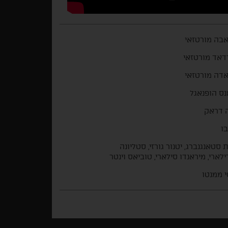
בה מורטזאי
אד מורטזאי
דה מורטזאי
ס הופנאגל
ה דראק
בו
ת סטאנגנברג, יטנור גורזי, סטליונה
לארי, מיראנדו סילארי, טוביאס וינטר
 ממנטו