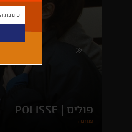
פוליס |
POLISSE
פנורמה