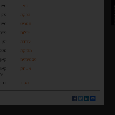
בימוי
מייוו
הפקה
אלן 
תסריט
מייו
צילום
פייר
עריכה
יאן 
מוזיקה
סטפן
פסטיבלים
קאן 
משחק
קארי
ריקא
מקור
בתי 
Facebook
Twitter
LinkedIn
Email