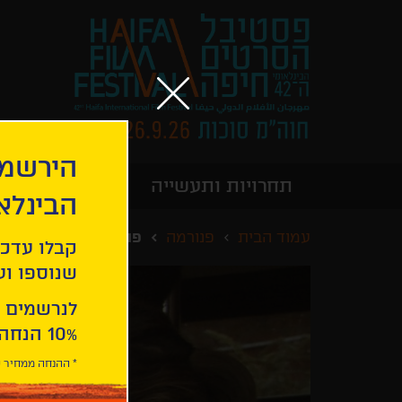
הירשמו
תחרויות ותעשייה
מידע כללי
הבינלא
עמוד הבית
פנורמה
פוליס
קבלו עדכו
שנוספו ועו
לנרשמים 
10% הנחה ברכישת 2 כרטיסים לסרטי הפסטיבל .
* ההנחה ממחיר כ