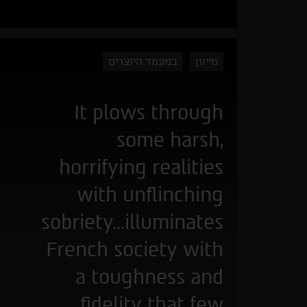
מייוון
במעמד היוצרים
It plows through
some harsh,
horrifying realities
with unflinching
sobriety...illuminates
French society with
a toughness and
fidelity that few