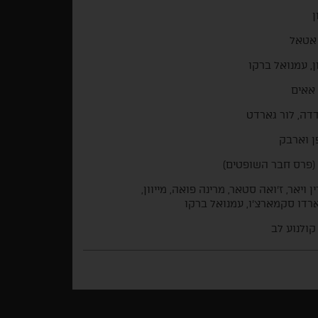
ן
אטאל
ון, עמנואל ברקו
 אאים
דדה, לור גארדט
 וארבק
(פרס חבר השופטים)
ן ויאר, ז'ואה סטאר, מרינה פואה, מייוון,
רדו סקמארצ'ו, עמנואל ברקו
קולנוע לב