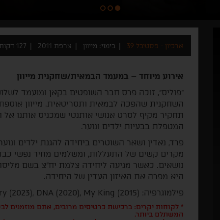
ארכיון - פסטיבל 39
בימוי: מייוון
צרפת 2011
127 דקות
אירוע מיוחד – במעמד הבמאית/שחקנית מייוון
"פוליס", זוכה פרס חבר השופטים בקאן ומועמד לשל
השחקנית שהפכה לבמאית ותסריטאית. מייוון אוספת
תחקיר מקיף לסרט אנושי אותנטי שמכניס אותנו אל
המטפלת בבעיות ילדים ונוער.
פרד, נאדין ושאר השוטרים ביחידה להגנת ילדים ונוער
מקרים קשים של התעללות, ומשלמים מחיר נפשי כבד.
נושאים. כאשר מגיעה ליחידה צלמת יח"צ בשם מליסה (
היא מפרה את האיזון העדין של היחידה.
פילמוגרפיה: Jeanne du Barry (2023), DNA (2020), My King (2015)
* לקוחות יקרים: ברכישת כרטיסים מרובים, אתם מוזמנים ל
המשתלם ביותר.