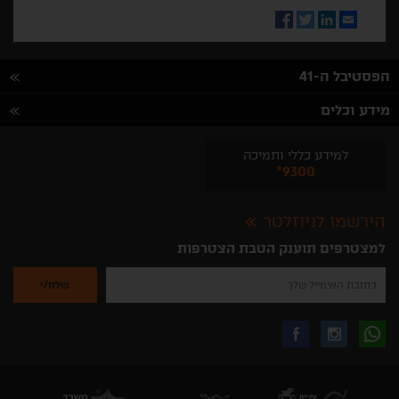
Facebook
Twitter
LinkedIn
Email
הפסטיבל ה-41
מידע וכלים
למידע כללי ותמיכה
*9300
הירשמו לניוזלטר
למצטרפים תוענק הטבת הצטרפות
נא
להזין
את
כתובת
האימייל
לקבלת
עקבו
עקבו
שלך
להרשמה
לקבלת
עידכונים
אחרינו
אחרינו
ניוזלטרים
מהאתר
בווצאפ
באינסטגרם
בפייסבוק