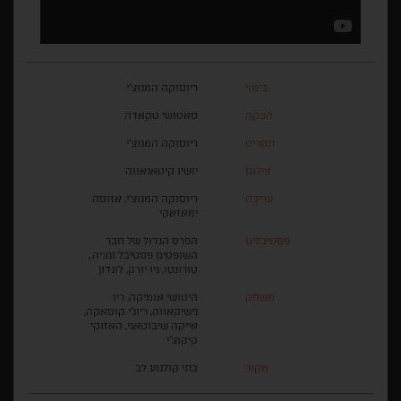
בימוי
ריוסוקה המגוצ'י
הפקה
סאטושי טקאדה
תסריט
ריוסוקה המגוצ'י
צילום
יושיו קיטאגאווה
עריכה
ריוסוקה המגוצ'י, אזוסה
ימאזאקי
פסטיבלים
הפרס הגדול של חבר
השופטים פסטיבל ונציה.,
טורונטו, ניו יורק, לונדון
משחק
היטושי אומיקה, ריו
נישיקאווה, ריוג'י קוסאקה,
אייקה שיבוטאני, האזוקי
קיקוצ'י
מקור
בתי קולנוע לב