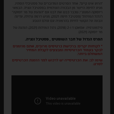
"הרוע אינו קיים", אחד הסרטים המדוברים של פסטיבלי הסתיו,
מגיע לחיפה היישר מן הבכורה העולמית בפסטיבל ונציה. הבמאי
ריוסוקה המגוצ'י, שכבר כבש את לבנו עם "הנהגת של מר יוסוקה"
ו"גלגל המזלות" (פסטיבל חיפה 2021), מגיש דרמה צלולה, עדינה
ונבונה על הקושי לחיות בהרמוניה עם עולם הטבע.
פילמוגרפיה: אסאקו 1 ו-2 (2018), גלגל המזלות (2021), הנהגת של
מר יוסוקה (2021).
הפרס הגדול של חבר השופטים , פסטיבל ונציה
.
* לקוחות יקרים: ברכישת כרטיסים מרובים, אתם מוזמנים
לבקר בעמוד הכרטיסיות ומבצעים לקבלת המחיר
המשתלם ביותר.
שימו לב: את הכרטיסייה יש לרכוש לפני הזמנת הכרטיסים
לסרט.