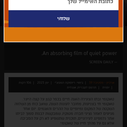
ריוסוקה המגוצ'י
מבט אל המזרח הרחוק
זוכי פרסים
An absorbing film of quiet power.
SCREEN DAILY
ארכיון - פסטיבל 39
בימוי: ריוסוקה המגוצ'י
יפן 2023
106 דקות
יפנית
תרגום לעברית, אנגלית
טאקומי ובתו הצעירה האנה חיים בכפר קטן על קצה היער.
טאקומי חי בצניעות, מחובר לעונות השנה, שואב כוח מן השלווה
השקטה של המקום ומיופיים של ההרים והאגמים. יום אחד
מגיעים לאזור נציגי חברה מטוקיו, שמבקשת לבנות סמוך לביתו
אתר גלמפינג לעירוניים, תוכנית שתשפיע לא רק על הסביבה
אלא גם על מהלך חייו של טאקומי.