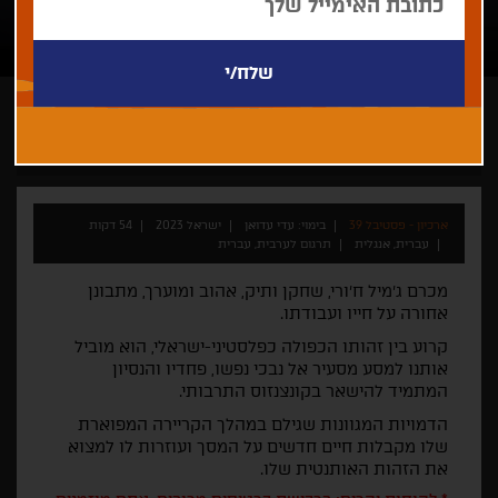
עדי עדואן
ארכיון - פסטיבל 39
בימוי: עדי עדואן
ישראל 2023
54 דקות
עברית, אנגלית
תרגום לערבית, עברית
מכרם ג'מיל ח'ורי, שחקן ותיק, אהוב ומוערך, מתבונן
אחורה על חייו ועבודתו.
קרוע בין זהותו הכפולה כפלסטיני-ישראלי, הוא מוביל
אותנו למסע מסעיר אל נבכי נפשו, פחדיו והנסיון
המתמיד להישאר בקונצנזוס התרבותי.
הדמויות המגוונות שגילם במהלך הקריירה המפוארת
שלו מקבלות חיים חדשים על המסך ועוזרות לו למצוא
את הזהות האותנטית שלו.