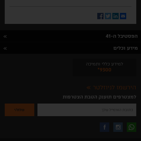
Facebook
Twitter
LinkedIn
Email
הפסטיבל ה-41
מידע וכלים
למידע כללי ותמיכה
*9300
הירשמו לניוזלטר
למצטרפים תוענק הטבת הצטרפות
נא
להזין
את
כתובת
האימייל
לקבלת
עקבו
עקבו
שלך
להרשמה
לקבלת
עידכונים
אחרינו
אחרינו
ניוזלטרים