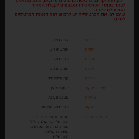
* לקוחות יקרים: ברכישת כרטיסים מרובים, אתם מוזמנים
לבקר בעמוד הכרטיסיות ומבצעים לקבלת המחיר
המשתלם ביותר.
שימו לב: את הכרטיסייה יש לרכוש לפני הזמנת הכרטיסים
לסרט.
בימוי
עדי עדואן
הפקה
אנתשאו גוש
תסריט
עדי עדואן
צילום
אנתשאו גוש
עריכה
קרן אלכסנדר
עיצוב פסקול
יונתן מוליאן
מוזיקה
קטלוג Artlist
מקור
עדי עדואן הפקות
הופק בתמיכת
מקאן - תאגיד השידור
הישראלי, קרן קולנוע גליל,
משרד התרבות והספורט -
מועצת הקולנוע
הישראלית