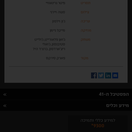
תסריט
פיטר גרינאוויי
צילום
סשה ויירני
עריכה
ג'ון וילסון
מוזיקה
מייקל ניימן
משחק
ג'ואן פלאורייט, ג'ולייט
סטיבנסון, ג'ואלי
ריצ'ארדסון, ברנרד היל
מקור
פארק סירקס
Facebook
Twitter
LinkedIn
Email
הפסטיבל ה-41
מידע וכלים
למידע כללי ותמיכה
*9300