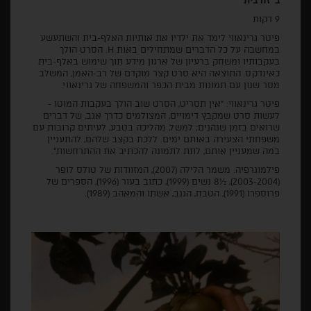
ב' זה בית
9 דקות
פיטר גרינאווי לימד את ילדיו את אותיות האלף-בית והשתעשע
במחשבה על כל הדברים שמתחילים באות H. הסרט הולך
בעקבותיו ומשחק ברעיון של ארגון מידע תוך שימוש באלף-בית
כאינדקס. התוצאה היא סרט קצר מוקדם של רב-האמן, המשלב
מסר שנון עם תמונות מבית הכפר והמשפחה של גרינאווי.
פיטר גרינאווי: "אין תסריט, הסרט שוב הולך בעקבות המוטו -
לעשות סרט שמקבץ דימויים, המצולמים כדרך אגב, של דברים
שרואים בזמן שנהנים; למשל, מהליכה בטבע, לעיתים קרובות עם
משפחתי הצעירה באותם ימים. ללכת בקצב שלהם, להתעניין
במה שמעניין אותם, לתת לתמונה להכתיב את ההתרחשות".
פילמוגרפיה: משמר הלילה (2007), המזוודות של טולס לופר
(2003-2004), ½8 נשים (1999), כתוב בעור (1996), הספרים של
פרוספרו (1991), הטבח, הגנב, אשתו והמאהב (1989).