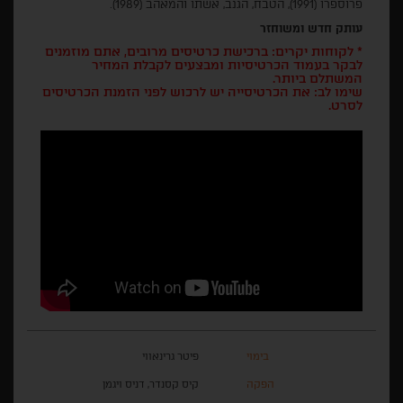
פרוספרו (1991), הטבח, הגנב, אשתו והמאהב (1989).
עותק חדש ומשוחזר
* לקוחות יקרים: ברכישת כרטיסים מרובים, אתם מוזמנים
לבקר בעמוד הכרטיסיות ומבצעים לקבלת המחיר
המשתלם ביותר.
שימו לב: את הכרטיסייה יש לרכוש לפני הזמנת הכרטיסים
לסרט.
בימוי
פיטר גרינאווי
הפקה
קיס קסנדר, דניס ויגמן