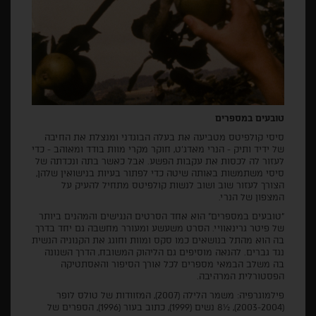
טובעים במספרים
סיסי קולפיטס מטביעה את בעלה הבוגדני ומנצלת את החיבה
של ידיד ותיק - הנרי מאדג'ט, חוקר מקרי מוות בודד ומאוהב - כדי
לעזור לה לכסות את עקבות הפשע. אבל כאשר בתה ונכדתה של
סיסי משתמשות באותה שיטה כדי לפתור בעיות בנישואין שלהן,
הצורך לעזור שוב ושוב לנשות קולפיטס מתחיל להעיק על
המצפון של הנרי.
"טובעים במספרים" הוא אחד הסרטים הנגישים והמהנים ביותר
של פיטר גרינאוויי. הסרט משעשע ומעורר מחשבה גם יחד בדרך
בה הוא מהתל בנושאים כמו סקס ומוות וחוגג את הקנוניה הנשית
נגד גברים. להנאה מוסיפים גם הליהוק המשובח, הדרך השנונה
בה משלב הבמאי מספרים לכל אורך הסיפור והאסתטיקה
הפסטורלית המרהיבה.
פילמוגרפיה: משמר הלילה (2007), המזוודות של טולס לופר
(2003-2004), ½8 נשים (1999), כתוב בעור (1996), הספרים של