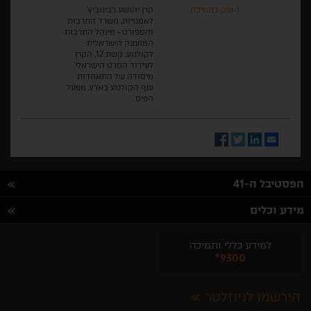
הופק בתמיכת
קרן יהושע רבינוביץ'
לאמנויות, משרד התרבות
והספורט - מינהל התרבות
המועצה הישראלית
לקולנוע, קשת 12, הקרן
לעידוד הסרט הישראלי
מיסודה של התאחדות
ענף הקולנוע בארץ, מפעל
הפיס
Facebook
Twitter
LinkedIn
Email
הפסטיבל ה-41
מידע וכלים
למידע כללי ותמיכה
*9300
הירשמו לניוזלטר