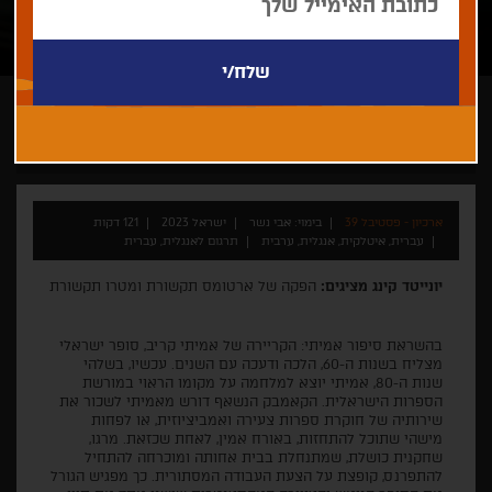
אבי נשר
ארכיון - פסטיבל 39
בימוי: אבי נשר
ישראל 2023
121 דקות
עברית, איטלקית, אנגלית, ערבית
תרגום לאנגלית, עברית
יונייטד קינג מציגים:
הפקה של ארטומס תקשורת ומטרו תקשורת
בהשראת סיפור אמיתי: הקריירה של אמיתי קריב, סופר ישראלי
מצליח בשנות ה-60, הלכה ודעכה עם השנים. עכשיו, בשלהי
שנות ה-80, אמיתי יוצא למלחמה על מקומו הראוי במורשת
הספרות הישראלית. הקאמבק הנשאף דורש מאמיתי לשכור את
שירותיה של חוקרת ספרות צעירה ואמביציוזית, או לפחות
מישהי שתוכל להתחזות, באורח אמין, לאחת שכזאת. מרגו,
שחקנית כושלת, שמתנחלת בבית אחותה ומוכרחה להתחיל
להתפרנס, קופצת על הצעת העבודה המסתורית. כך מפגיש הגורל