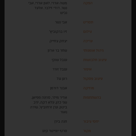
הפקה
משה אדרי, לאון אדרי, אבי
נשר, דודי זילבר, אלעד
גביש
תסריט
אבי נשר
צילום
זיו ברקוביץ'
עריכה
יצחק צחייק
ניהול אומנותי
שחר בר אדון
עיצוב תלבושות
ענבל שוקי
איפור
ענבל זורר
עיצוב פסקול
רונן נגל
מוזיקה
אבנר דורמן
בהשתתפות
אדיר מילר, סוזנה פפיאן,
שני כהן, עלא דקה, יניב
ביטון, ערן זרחוביץ', שירה
נאור
יחסי ציבור
חנה בירן
מקור
סרטי יונייטד קינג