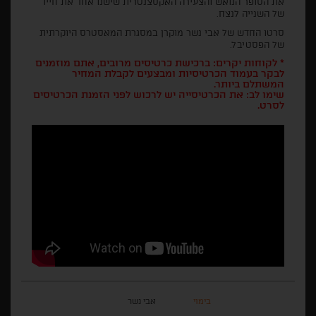
את הסופר הנואש והצעירה האקסצנטרית שישנו אחד את חייו
של השנייה לנצח.
סרטו החדש של אבי נשר מוקרן במסגרת המאסטרס היוקרתית
של הפסטיבל.
* לקוחות יקרים: ברכישת כרטיסים מרובים, אתם מוזמנים
לבקר בעמוד הכרטיסיות ומבצעים לקבלת המחיר
המשתלם ביותר.
שימו לב: את הכרטיסייה יש לרכוש לפני הזמנת הכרטיסים
לסרט.
בימוי
אבי נשר