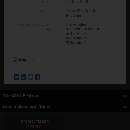
Actors
Idit Tzur, Didi Gat
Production
Maaleh Film School
Jerusalem
Produced with support
The Yehoshua
by
Rabinovich Foundation
for the Arts, The
Jerusalem film
&Television Fund.
Email
LinkedIn
Twitter
Facebook
The 41th Festival
Information and Tools
For Information
*9300