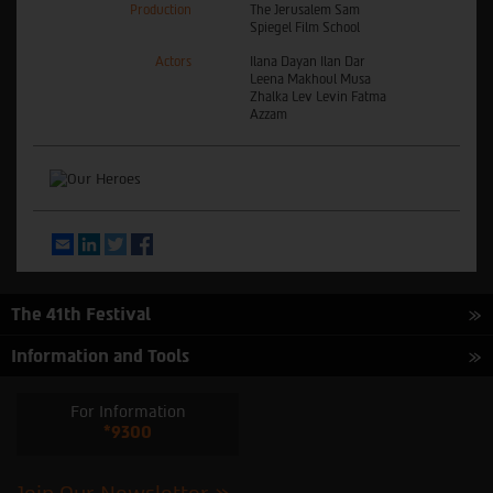
Production
The Jerusalem Sam
Spiegel Film School
Actors
Ilana Dayan Ilan Dar
Leena Makhoul Musa
Zhalka Lev Levin Fatma
Azzam
Email
LinkedIn
Twitter
Facebook
The 41th Festival
Information and Tools
For Information
*9300