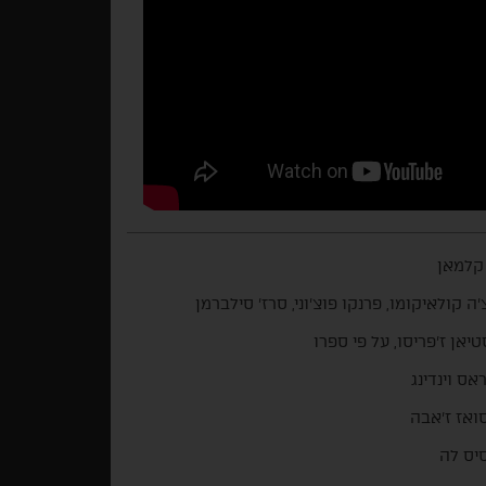
קלמאן
'ה קולאיקומו, פרנקו פוצ'וני, סרז' סילברמן
יאן ז'פריסו, על פי ספרו
אס וינדינג
ואז ז'אבה
יס לה