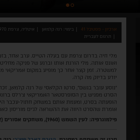
ארכיון - פסטיבל 41
בימוי: רנה קלמאן
איטליה, צרפת 1970
תרגום לעברית
מלי חיה בדרום צרפת עם בעלה הטייס. ערב אחד, בזמן
ואונס אותה. מלי הורגת אותו וברגע של פניקה מחליט
למשטרה. זמן קצר אחר כך מופיע במקום אמריקאי מס
יודע בדיוק מה קרה.
הסרט מפגיש בין הסופרסטאר האמריקאי צ'רלס ברונסו
הופעתה בסרט, ומעמת אותם במשחק חתול-עכבר היצ'ק
אומרת שהסרט היווה את ההשראה לג'ים מוריסון כאשר זה כתב את orm
פילמוגרפיה: לעין השמש (1960), משחקים אסורים (1952), הקרב על המסילה (1946).
סרט זה משתתף במסגרת
הטבת דאבל פיצ'ר
: רנה 