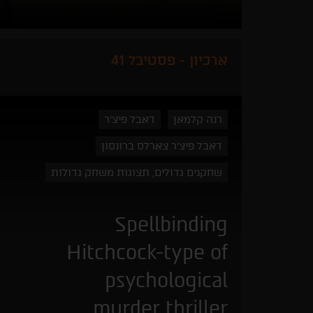
ארכיון - פסטיבל 41
רנה קלמאן
דאבל פיצ'ר
דאבל פיצ'ר צארלס ברונסון
שחקנים גדולים, תצוגות משחק גדולות
Spellbinding
Hitchcock-type of
psychological
murder thriller.