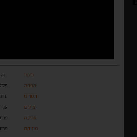
בימוי
רנה 
הפקה
פליצ
תסריט
סבסט
צילום
אנדר
עריכה
פרנס
מוזיקה
פרנס