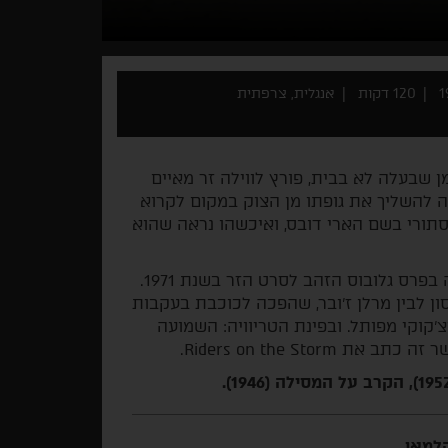
120 דקות
אנגלית, צרפתית
 שבעלה לא בבית, פורץ לווילה זר מאיים
ה להשליך את גופתו מן הצוק במקום לקרוא
תורי בשם הארי דובס, ואיכשהו נראה שהוא
"נוסע עובר בגשם", סרטו הקלאסי של רנה קלמאן, זכה בפרס גלובוס הזהב לסרט הזר בשנת 1971.
ן לבין מרלן ז'ובר, שהפכה לכוכבת בעקבות
וקי מפותל. ובפינת הטריוויה: השמועה
Riders on the St.
קלמאן