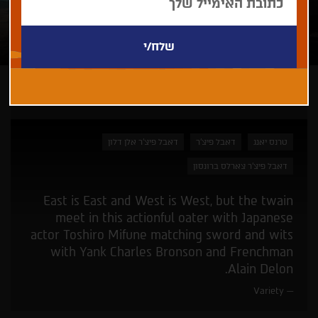
ארכיון - פסטיבל 41
טרנס יאנג
דאבל פיצ'ר
דאבל פיצ'ר אלן דלון
דאבל פיצ'ר צארלס ברונסון
East is East and West is West, but the twain
meet in this actionful oater with Japanese
actor Toshiro Mifune matching sword and wits
with Yank Charles Bronson and Frenchman
Alain Delon.
Variety