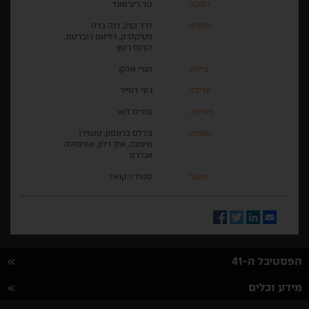
הפקה
טד ריצ'מונד
תסריט
לרד קניג, דנה ברט
פטיקלרק, ויליאם רוברטס,
לורנס רומן
צילום
הנרי אלקן
עריכה
ג'וני דווייר
מוזיקה
מוריס ז'אר
משחק
צ'רלס ברונסון, טושירו
מיפונה, אלן דלון, אורסולה
אנדרס
מקור
סטודיו קנאל
Facebook
Twitter
LinkedIn
Email
הפסטיבל ה-41
מידע וכלים