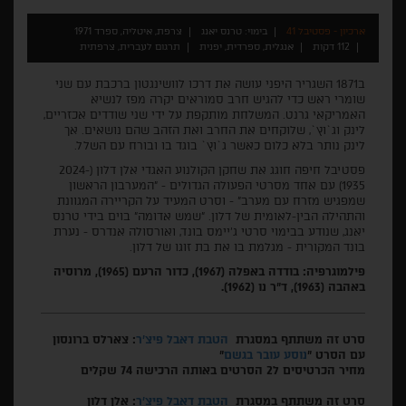
ארכיון - פסטיבל 41
בימוי: טרנס יאנג
צרפת, איטליה, ספרד 1971
112 דקות
אנגלית, ספרדית, יפנית
תרגום לעברית, צרפתית
ב1871 השגריר היפני עושה את דרכו לוושינגטון ברכבת עם שני
שומרי ראש כדי להגיש חרב סמוראים יקרה מפז לנשיא
האמריקאי גרנט. המשלחת מותקפת על ידי שני שודדים אכזריים,
לינק וג`וץ`, שלוקחים את החרב ואת הזהב שהם נושאים. אך
לינק נותר בלא כלום כאשר ג`וץ` בוגד בו ובורח עם השלל.
פסטיבל חיפה חוגג את שחקן הקולנוע האגדי אלן דלון (2024-
1935) עם אחד מסרטי הפעולה הגדולים - "המערבון הראשון
שמפגיש מזרח עם מערב" - וסרט המעיד על הקריירה המגוונת
והתהילה הבין-לאומית של דלון. "שמש אדומה" בוים בידי טרנס
יאנג, שנודע בבימוי סרטי ג'יימס בונד, ואורסולה אנדרס - נערת
בונד המקורית - מגלמת בו את בת זוגו של דלון.
פילמוגרפיה: בודדה באפלה (1967), כדור הרעם (1965), מרוסיה
באהבה (1963), ד"ר נו (1962).
סרט זה משתתף במסגרת
הטבת דאבל פיצ'ר
: צארלס ברונסון
עם הסרט "
נוסע עובר בגשם
"
מחיר הכרטיסים ל2 הסרטים באותה הרכישה 74 שקלים
סרט זה משתתף במסגרת
הטבת דאבל פיצ'ר
: אלן דלון