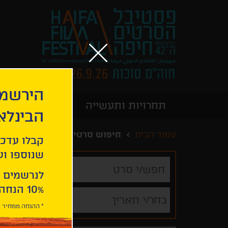
הירשמו
תחרויות ותעשייה
מידע כללי
הבינלא
עמוד הבית
חיפוש סרטים
קבלו עדכו
שנוספו ועו
חפש/י
סרט
לנרשמים 
10% הנחה ברכישת 2 כרטיסים לסרטי הפסטיבל .
בחר/י תאריך
* ההנחה ממחיר כ