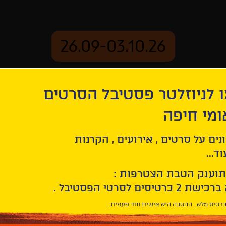
26.09-03.10.26
 לניוזלטר פסטיבל הסרטים
ארכיון
ומי חיפה
נים על סרטים , אירועים , הקרנות
ד...
תוענק הטבת הצטרפות :
חפש/י
סרט
בחר/י
חיפוש
תאריך
סרטים
רטיס מלא . ההטבה היא אישית וחד פעמית .