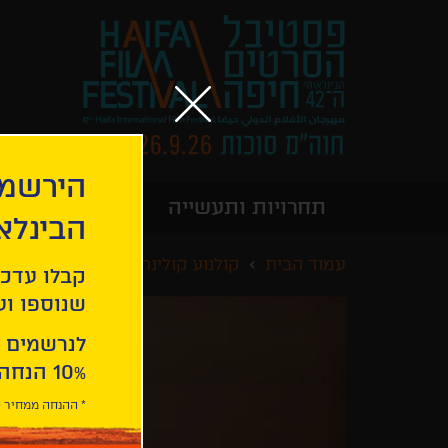
הירשמו
תחרויות ותעשייה
מידע כללי
הבינלא
עמוד הבית
קולנוע קולינרי
בחיפוש אחר א
קבלו עדכו
שנוספו ועו
לנרשמים 
10% הנחה ברכישת 2 כרטיסים לסרטי הפסטיבל .
* ההנחה ממחיר כ