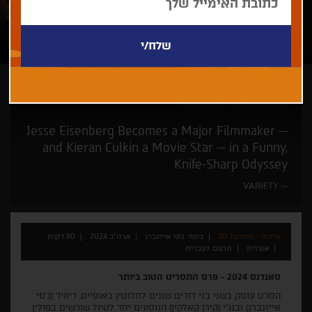
ג'סי אייזנברג
זוכי פרסים
Jesse Eisenberg Becomes a Major Filmmaker —
and Kieran Culkin a Movie Star — in a Funny,
Knife-Sharp Odyssey
VARIETY
ארכיון - פסטיבל 40
בימוי: ג'סי אייזנברג
ארה"ב 2024
90 דקות
אנגלית
תרגום לעברית
סאנדנס 2024 - פרס התסריט הטוב ביותר
הסרט עוסק בשני בני דודים שונים לחלוטין באופיים, דיוויד (ג'סי
אייזנברג) ובנג'י (קירן קאלקין) הנוסעים יחד לטיול שורשים בפולין