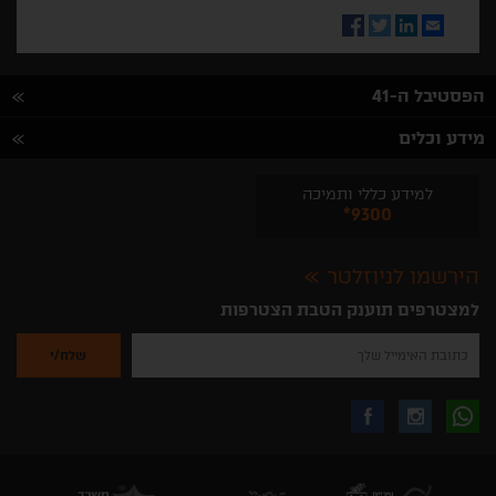
Facebook
Twitter
LinkedIn
Email
הפסטיבל ה-41
מידע וכלים
למידע כללי ותמיכה
*9300
הירשמו לניוזלטר
למצטרפים תוענק הטבת הצטרפות
נא
להזין
את
כתובת
האימייל
לקבלת
עקבו
עקבו
שלך
להרשמה
לקבלת
עידכונים
אחרינו
אחרינו
ניוזלטרים
מהאתר
בווצאפ
באינסטגרם
בפייסבוק