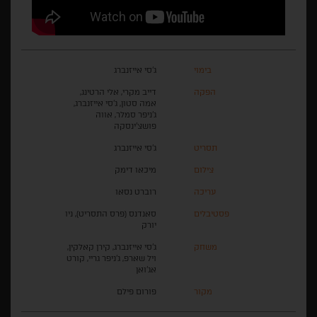
בימוי
ג'סי אייזנברג
הפקה
דייב מקרי, אלי הרטינג,
אמה סטון, ג'סי אייזנברג,
ג'ניפר סמלר, אווה
פושצ'ינסקה
תסריט
ג'סי אייזנברג
צילום
מיכאו דימק
עריכה
רוברט נסאו
פסטיבלים
סאנדנס (פרס התסריט), ניו
יורק
משחק
ג'סי אייזנברג, קירן קאלקין,
ויל שארפ, ג'ניפר גריי, קורט
אג'ואן
מקור
פורום פילם