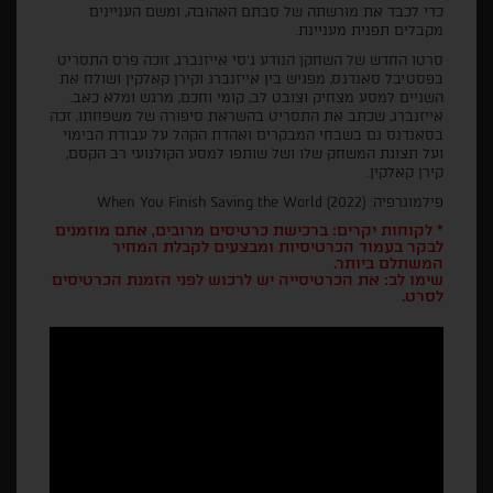
כדי לכבד את מורשתה של סבתם האהובה, ומשם העניינים
מקבלים תפנית מעניינת.
סרטו החדש של השחקן הנודע ג'סי אייזנברג, זוכה פרס התסריט
בפסטיבל סאנדנס, מפגיש בין אייזנברג וקירן קאלקין ושולח את
השניים למסע מצחיק וצובט לב, קומי וחכם, מרגש ומלא כאב.
אייזנברג, שכתב את התסריט בהשראת סיפורה של משפחתו, זכה
בסאנדנס גם בשבחי המבקרים ואהדת הקהל על עבודת הבימוי
ועל תצוגת המשחק שלו ושל שותפו למסע הקולנועי רב הקסם,
קירן קאלקין.
פילמוגרפיה: When You Finish Saving the World (2022)
* לקוחות יקרים: ברכישת כרטיסים מרובים, אתם מוזמנים
לבקר בעמוד הכרטיסיות ומבצעים לקבלת המחיר
המשתלם ביותר.
שימו לב: את הכרטיסייה יש לרכוש לפני הזמנת הכרטיסים
לסרט.